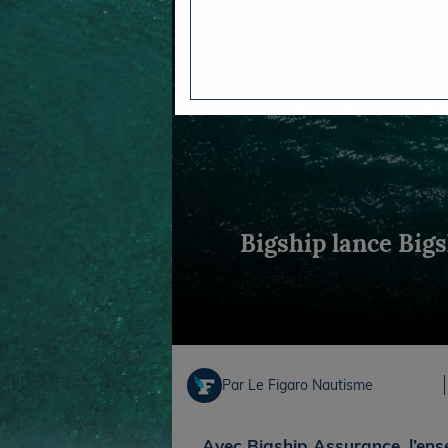
Equipements
LO
Salons
Pê
Economie
Pl
Yachting
Gl
Bigship lance Bigs
Par Le Figaro Nautisme
Avec Bigship Assurance, l’ens