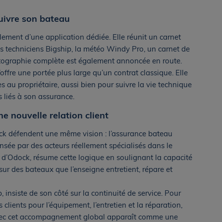
uivre son bateau
ment d’une application dédiée. Elle réunit un carnet
s techniciens Bigship, la météo Windy Pro, un carnet de
artographie complète est également annoncée en route.
ffre une portée plus large qu’un contrat classique. Elle
les au propriétaire, aussi bien pour suivre la vie technique
 liés à son assurance.
e nouvelle relation client
ock défendent une même vision : l’assurance bateau
nsée par des acteurs réellement spécialisés dans le
t d’Odock, résume cette logique en soulignant la capacité
ur des bateaux que l’enseigne entretient, répare et
 insiste de son côté sur la continuité de service. Pour
 clients pour l’équipement, l’entretien et la réparation,
vec cet accompagnement global apparaît comme une