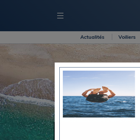
Actualités
Voiliers
BLOC MARINE
C
Ports
Co
Carnets de voyage
Ré
Dossiers de la
rédaction
La
Collection Bloc Marine
Tr
Application Bloc Marine
Ve
Règlementation
Ar
Ro
BATEAUX
Gu
Tr
Voiliers
Am
Bateaux à moteur