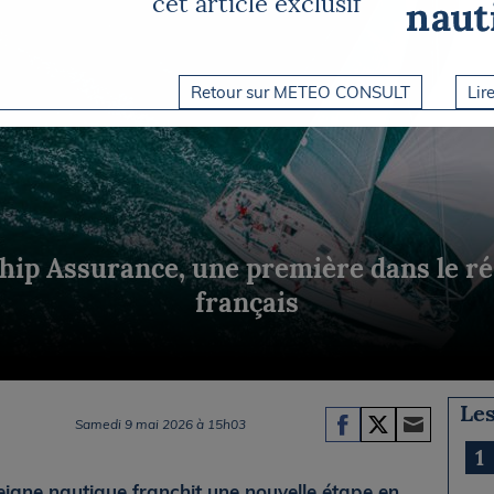
cet article exclusif
Briefings
ISIRS
che en mer
FLASH INFO
ongée
Retour sur METEO CONSULT
Lire
isse
hip Assurance, une première dans le ré
français
Les
Samedi 9 mai 2026 à 15h03
1
eigne nautique franchit une nouvelle étape en