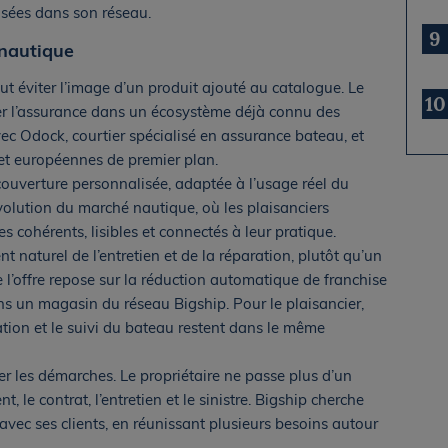
isées dans son réseau.
9
 nautique
t éviter l’image d’un produit ajouté au catalogue. Le
10
rer l’assurance dans un écosystème déjà connu des
vec Odock, courtier spécialisé en assurance bateau, et
et européennes de premier plan.
 couverture personnalisée, adaptée à l’usage réel du
volution du marché nautique, où les plaisanciers
s cohérents, lisibles et connectés à leur pratique.
t naturel de l’entretien et de la réparation, plutôt qu’un
e l’offre repose sur la réduction automatique de franchise
ns un magasin du réseau Bigship. Pour le plaisancier,
paration et le suivi du bateau restent dans le même
er les démarches. Le propriétaire ne passe plus d’un
t, le contrat, l’entretien et le sinistre. Bigship cherche
 avec ses clients, en réunissant plusieurs besoins autour