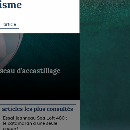
 l'article
seau d’accastillage
 articles les plus consultés
Essai Jeanneau Sea Loft 480 :
le catamaran à une seule
coque !