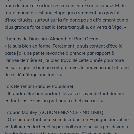
train de faire et surtout rester concentré sur la course. Et de
toute manière c'est une étape qui a vraiment un gros lot
d'incertitudes, surtout sur la fin donc pas d’affolement et ma
plus grande force c'est la force tranquille, on verra à Vigo. »
Thomas de Dinechin (Almond for Pure Ocean)
« Je suis bien en forme. Forcément je suis content d'être là
parce j’ai une petite revanche à prendre par rapport à
l’année dernière et j'ai bien travaillé cette année pour faire
en sorte que le bateau soit prêt avec le nouveau mât et faire
de ce démâtage une force. »
Loïs Berrehar (Banque Populaire)
« Il faudra être bon partout. Je vais essayer de tout donner
en tout cas je suis fin prêt pour ce bel exercice. »
Titouan Mariley (ACTION ENFANCE - NO LIMIT)
« On sait que tout peut se redistribuer en Espagne donc il ne
va falloir rien lâcher et si par malheur je ne suis pas devant il
faudra faire en sorte de se reprendre. C’est la joie de La