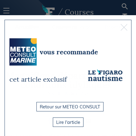
Courses
Actualités
Courses au large
Régates
vous recommande
Magnifique départ dans des
cet article exclusif
conditions idylliques
La Solitaire du Figaro Paprec
Par Le Figaro Nautisme
Retour sur METEO CONSULT
Dimanche 17 mai 2026 à 17h32
Lire l'article