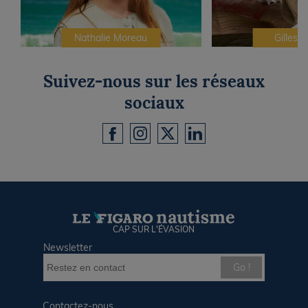
Nathalie Moreau
Gilles C
Suivez-nous sur les réseaux
sociaux
CAP SUR L'ÉVASION
Newsletter
Go !
Contactez-nous