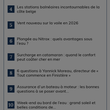
Les stations balnéaires incontournables de la
4
côte belge
Vent nouveau sur la voile en 2026
5
Plongée au Nitrox : quels avantages sous
6
l’eau ?
Surcharge en catamaran : quand le confort
7
peut coûter cher en mer
6 questions à Yannick Moreau, directeur de «
8
Tout commence en Finistère »
Assurance d’un bateau à moteur : les bonnes
9
questions à se poser avant...
Week-end au bord de l’eau : grand soleil et
10
belles conditions de...