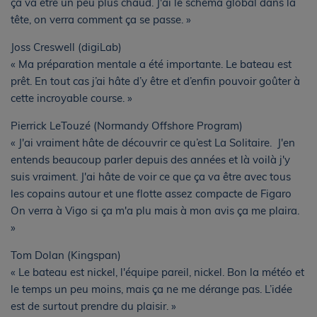
ça va être un peu plus chaud. J'ai le schéma global dans la
tête, on verra comment ça se passe. »
Joss Creswell (digiLab)
« Ma préparation mentale a été importante. Le bateau est
prêt. En tout cas j’ai hâte d’y être et d’enfin pouvoir goûter à
cette incroyable course. »
Pierrick LeTouzé (Normandy Offshore Program)
« J'ai vraiment hâte de découvrir ce qu’est La Solitaire. J'en
entends beaucoup parler depuis des années et là voilà j'y
suis vraiment. J'ai hâte de voir ce que ça va être avec tous
les copains autour et une flotte assez compacte de Figaro
On verra à Vigo si ça m'a plu mais à mon avis ça me plaira.
»
Tom Dolan (Kingspan)
« Le bateau est nickel, l'équipe pareil, nickel. Bon la météo et
le temps un peu moins, mais ça ne me dérange pas. L’idée
est de surtout prendre du plaisir. »