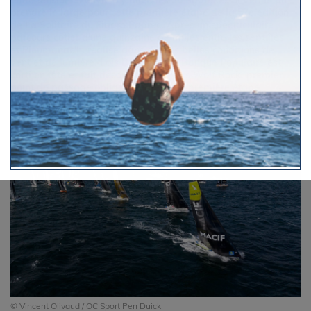
Entre tension et envie d'y aller, les 36 figaristes ont enfin pu
prendre le large pour cette première étape de la 57e édition
de La Solitaire du Figaro Paprec. Après un spectaculaire
parcours côtier d'une quinzaine de milles entre les sept îles
et Ploumanac'h, réalisé dans de très belles conditions de
vent et de lumière, Loïs Berrehar sur Banque Populaire est
sorti en tête et fait désormais cap vers Wolf Rock, premier
point de passage obligatoire de cette première étape.
© Vincent Olivaud / OC Sport Pen Duick