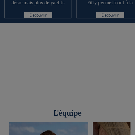
désormais plus de yachts
Fifty permettront à la
que de routards
Solitaire du Figaro de ...
Découvrir
Découvrir
L'équipe