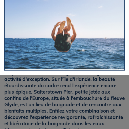
baignade sauvage en mer
d'Irlande
Par Le Figaro Nautisme
Lundi 18 août 2025 à 9h33
La poussée d'adrénaline, le choc du froid,
l'euphorie naturelle. La baignade sauvage est une
activité d'exception. Sur l'île d'Irlande, la beauté
étourdissante du cadre rend l'expérience encore
plus épique. Salterstown Pier, petite jetée aux
confins de l'Europe, située à l'embouchure du fleuve
Glyde, est un lieu de baignade et de rencontre aux
bienfaits multiples. Enfilez votre combinaison et
découvrez l'expérience revigorante, rafraîchissante
et libératrice de la baignade dans les eaux