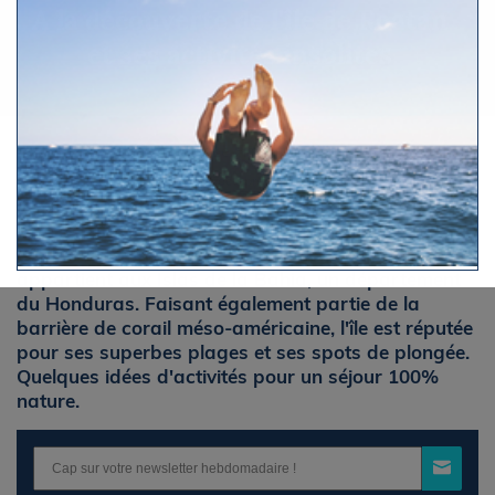
A la découverte de l'île de Roatan
et ses activités insolites
Par Le Figaro Nautisme
© AdobeStock
Mercredi 1 octobre 2025 à 10h29
L’île de Roatan se situe dans les Caraïbes et
appartient aux Islas de la Bahia, un département
du Honduras. Faisant également partie de la
barrière de corail méso-américaine, l'île est réputée
pour ses superbes plages et ses spots de plongée.
Quelques idées d'activités pour un séjour 100%
nature.