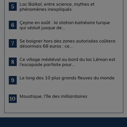
Lac Baïkal, entre science, mythes et
5
phénomènes inexpliqués
Çeşme en août : la station balnéaire turque
6
qui séduit jusque de...
Se baigner hors des zones autorisées coûtera
7
désormais 68 euros : ce...
Ce village médiéval au bord du lac Léman est
8
l’escapade parfaite pour...
Le long des 10 plus grands fleuves du monde
9
Moustique, l'île des milliardaires
10