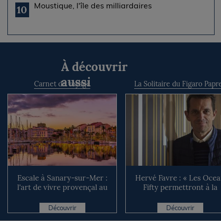
Moustique, l'île des milliardaires
10
À découvrir
aussi
Carnet de voyage
La Solitaire du Figaro Papr
Escale à Sanary-sur-Mer :
Hervé Favre : « Les Oce
l'art de vivre provençal au
Fifty permettront à la
rythme du port
Solitaire du Figaro de ...
Découvrir
Découvrir