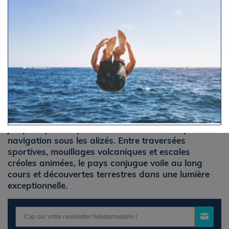
Cap-Vert : naviguer au soleil
avant la fin de la saison des alizés
Par Charlotte Lacroix
© AdobeStock
Samedi 28 février 2026 à 6h40
Au large du Sénégal, l’archipel du Cap-Vert offre
jusqu’au printemps des conditions idéales pour la
navigation sous les alizés. Entre traversées
sportives, mouillages volcaniques et escales
créoles animées, le pays conjugue voile au long
cours et découvertes terrestres dans une lumière
exceptionnelle.