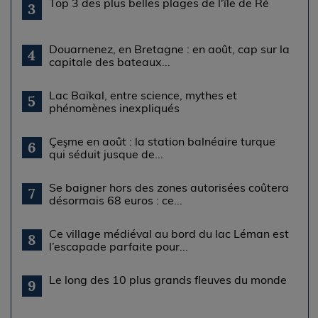
Top 3 des plus belles plages de l'île de Ré
3
Douarnenez, en Bretagne : en août, cap sur la
4
capitale des bateaux...
Lac Baïkal, entre science, mythes et
5
phénomènes inexpliqués
Çeşme en août : la station balnéaire turque
6
qui séduit jusque de...
Se baigner hors des zones autorisées coûtera
7
désormais 68 euros : ce...
Ce village médiéval au bord du lac Léman est
8
l’escapade parfaite pour...
Le long des 10 plus grands fleuves du monde
9