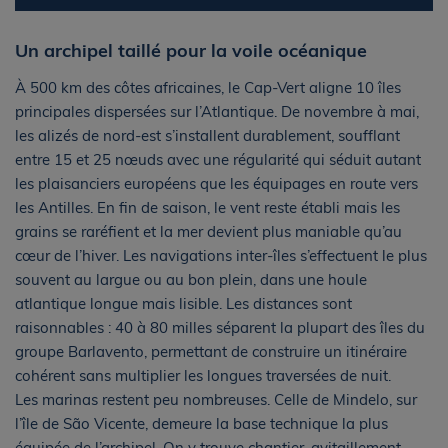
Un archipel taillé pour la voile océanique
À 500 km des côtes africaines, le Cap-Vert aligne 10 îles
principales dispersées sur l’Atlantique. De novembre à mai,
les alizés de nord-est s’installent durablement, soufflant
entre 15 et 25 nœuds avec une régularité qui séduit autant
les plaisanciers européens que les équipages en route vers
les Antilles. En fin de saison, le vent reste établi mais les
grains se raréfient et la mer devient plus maniable qu’au
cœur de l’hiver. Les navigations inter-îles s’effectuent le plus
souvent au largue ou au bon plein, dans une houle
atlantique longue mais lisible. Les distances sont
raisonnables : 40 à 80 milles séparent la plupart des îles du
groupe Barlavento, permettant de construire un itinéraire
cohérent sans multiplier les longues traversées de nuit.
Les marinas restent peu nombreuses. Celle de Mindelo, sur
l’île de São Vicente, demeure la base technique la plus
équipée de l’archipel. On y trouve chantier, avitaillement