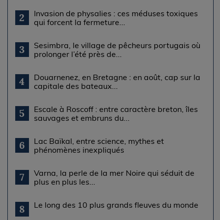
Invasion de physalies : ces méduses toxiques
2
qui forcent la fermeture...
Sesimbra, le village de pêcheurs portugais où
3
prolonger l’été près de...
Douarnenez, en Bretagne : en août, cap sur la
4
capitale des bateaux...
Escale à Roscoff : entre caractère breton, îles
5
sauvages et embruns du...
Lac Baïkal, entre science, mythes et
6
phénomènes inexpliqués
Varna, la perle de la mer Noire qui séduit de
7
plus en plus les...
Le long des 10 plus grands fleuves du monde
8