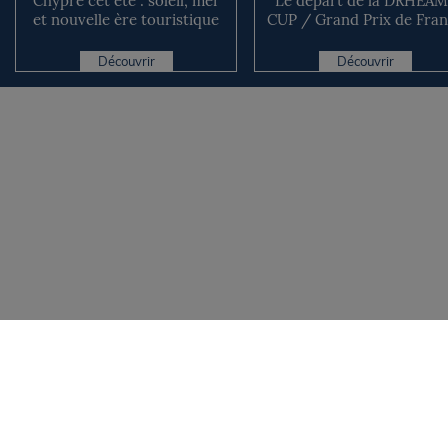
Chypre cet été : soleil, mer
Le départ de la DRHEAM
et nouvelle ère touristique
CUP / Grand Prix de Fra
avec l’entrée i...
de Course au Large ava..
Découvrir
Découvrir
L'équipe