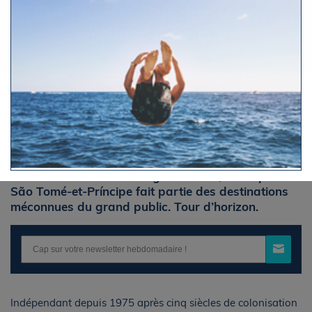
São Tomé-et-Príncipe, trésor
méconnu d'Afrique
Par Le Figaro Nautisme
Samedi 21 mars 2026 à 18h06
Posé sur l’Équateur, au cœur du golfe de Guinée, à
300 kilomètres des côtes gabonaises, l’archipel de
São Tomé-et-Príncipe fait partie des destinations
méconnues du grand public. Tour d’horizon.
Indépendant depuis 1975 après cinq siècles de colonisation