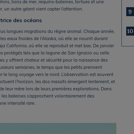
ins, lions de mer, requins-baleines, tortues et une
, un autre géant vient capter l’attention.
9
atrice des océans
10
plus longues migrations du règne animal. Chaque année,
es eaux froides de l’Alaska, où elle se nourrit durant
aja California, où elle se reproduit et met bas. De janvier
tes protégés tels que la lagune de San Ignacio ou celle
s y offrent chaleur et sécurité pour la naissance des
usieurs semaines, le temps que les petits prennent
 le long voyage vers le nord. L’observation est souvent
nctuent l’horizon, les dos massifs émergent lentement, et
 de leur mère lors de leurs premières explorations. Dans
ue les baleines s’approchent volontairement des
e intensité rare.