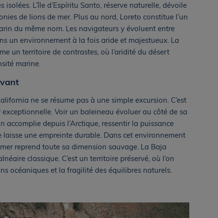
 isolées. L’île d’Espíritu Santo, réserve naturelle, dévoile
lonies de lions de mer. Plus au nord, Loreto constitue l’un
marin du même nom. Les navigateurs y évoluent entre
dans un environnement à la fois aride et majestueux. La
 un territoire de contrastes, où l’aridité du désert
sité marine.
ivant
alifornia ne se résume pas à une simple excursion. C’est
r exceptionnelle. Voir un baleineau évoluer au côté de sa
n accomplie depuis l’Arctique, ressentir la puissance
nce laisse une empreinte durable. Dans cet environnement
la mer reprend toute sa dimension sauvage. La Baja
néaire classique. C’est un territoire préservé, où l’on
ns océaniques et la fragilité des équilibres naturels.