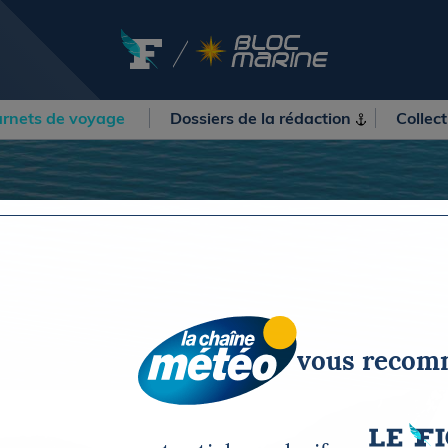
rnets de voyage
Dossiers de la
rédaction
Collec
OURSES
MÉTÉO MARINE
urses au large
LIFESTYLE
gates
Shopping
 Solitaire du Figaro Paprec
Culture nautique
ansat Paprec
Gastronomie
ndée Globe
Blogs
kea Ultim Challenge
SERVICES
ute du Rhum - Destination
vous reco
adeloupe
Nos magazines
ansat Café l'Or
La newsletter
erica's Cup
METEO CONSULT Marine