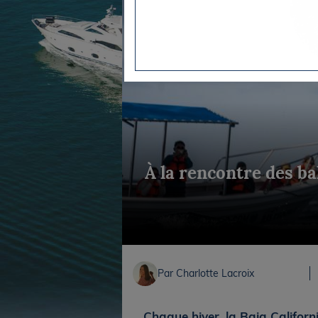
Equipements
LO
Salons
Pê
Economie
Pl
Yachting
Gl
À la rencontre des ba
Par Charlotte Lacroix
Chaque hiver, la Baja Californ