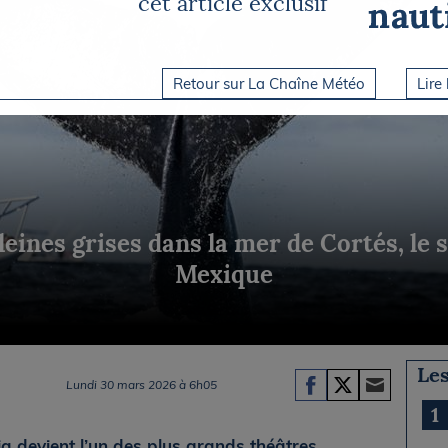
cet article exclusif
Briefings
ISIRS
che en mer
FLASH INFO
ongée
Retour sur La Chaîne Météo
Lire 
isse
leines grises dans la mer de Cortés, le
Mexique
Les
Lundi 30 mars 2026 à 6h05
1
ia devient l’un des plus grands théâtres