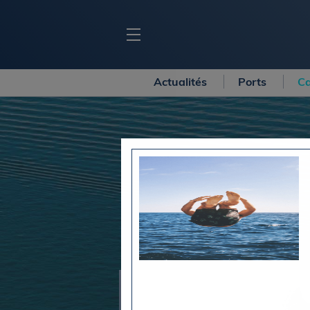
Actualités
Ports
Ca
BLOC MARINE
C
Ports
Co
Carnets de voyage
Ré
Dossiers de la
rédaction
La
Collection Bloc Marine
Tr
Application Bloc Marine
Ve
Règlementation
Ar
Ro
BATEAUX
Gu
Tr
Voiliers
Am
Bateaux à moteur