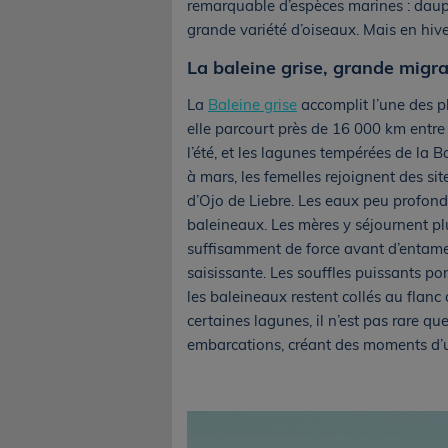
remarquable d’espèces marines : dauph
grande variété d’oiseaux. Mais en hiver
La baleine grise, grande migr
La
Baleine grise
accomplit l’une des 
elle parcourt près de 16 000 km entre l
l’été, et les lagunes tempérées de la B
à mars, les femelles rejoignent des si
d’Ojo de Liebre. Les eaux peu profonde
baleineaux. Les mères y séjournent pl
suffisamment de force avant d’entamer
saisissante. Les souffles puissants po
les baleineaux restent collés au flanc
certaines lagunes, il n’est pas rare q
embarcations, créant des moments d’un