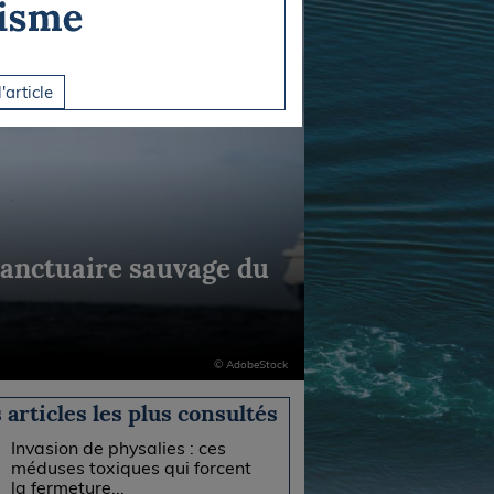
l'article
 sanctuaire sauvage du
© AdobeStock
 articles les plus consultés
Invasion de physalies : ces
méduses toxiques qui forcent
la fermeture...