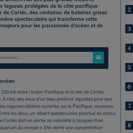
es lagunes protégées de la côte pacifique
2
r de Cortés, des centaines de baleines grises
mène spectaculaire qui transforme cette
n majeure pour les passionnés d’océan et de
3
4
5
 océan
6
1 200 km entre l’océan Pacifique et la mer de Cortés,
 À l’est, des eaux d’un bleu profond, réputées pour leur
7
 des lagunes côtières ouvertes sur le Pacifique, soumises
ntre les deux, un désert spectaculaire ponctué de cactus
de Cortés doit en partie sa notoriété à Jacques-Yves
8
aquarium du monde ». Elle abrite une concentration