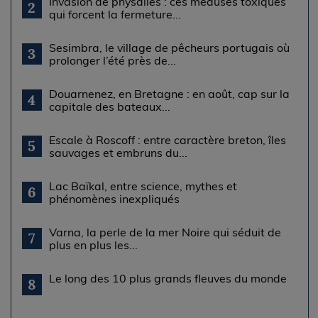
Invasion de physalies : ces méduses toxiques
2
qui forcent la fermeture...
Sesimbra, le village de pêcheurs portugais où
3
prolonger l’été près de...
Douarnenez, en Bretagne : en août, cap sur la
4
capitale des bateaux...
Escale à Roscoff : entre caractère breton, îles
5
sauvages et embruns du...
Lac Baïkal, entre science, mythes et
6
phénomènes inexpliqués
Varna, la perle de la mer Noire qui séduit de
7
plus en plus les...
Le long des 10 plus grands fleuves du monde
8