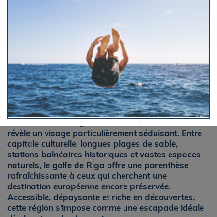
destination nature entre villes
élégantes et horizons marins
Par Le Figaro Nautisme
Dimanche 19 avril 2026 à 6h10
Lorsque les journées s’allongent et que la lumière
revient sur les rivages de la Baltique, la Lettonie
révèle un visage particulièrement séduisant. Entre
capitale culturelle, longues plages de sable,
stations balnéaires historiques et vastes espaces
naturels, le golfe de Riga offre une parenthèse
rafraîchissante à ceux qui cherchent une
destination européenne encore préservée.
Accessible, dépaysante et riche en découvertes,
cette région s’impose comme une escapade idéale