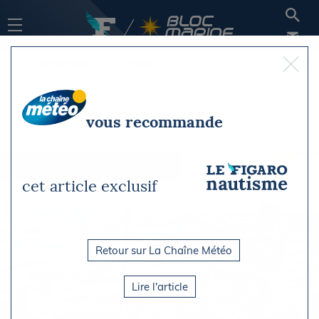
Actualités
Ports
Carnets de voyage
vous recommande
cet article exclusif
Retour sur La Chaîne Météo
Printemps en Baltique : la
Lire l'article
Lettonie et le golfe de Riga, une