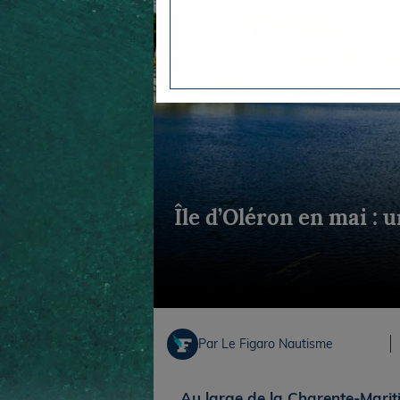
Equipements
LO
Salons
Pê
Economie
Pl
Yachting
Gl
Île d’Oléron en mai : 
Par Le Figaro Nautisme
Au large de la Charente-Mariti