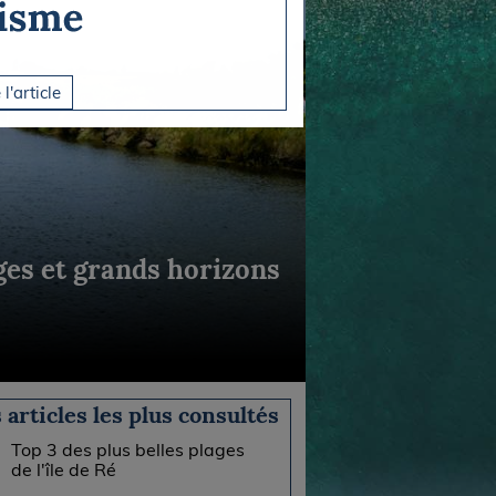
 l'article
ages et grands horizons
 articles les plus consultés
Top 3 des plus belles plages
de l'île de Ré