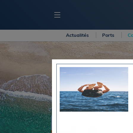
Actualités
Ports
Ca
BLOC MARINE
C
Ports
Co
Carnets de voyage
Ré
Dossiers de la
rédaction
La
Collection Bloc Marine
Tr
Application Bloc Marine
Ve
Règlementation
Ar
Ro
BATEAUX
Gu
Tr
Voiliers
Am
Bateaux à moteur