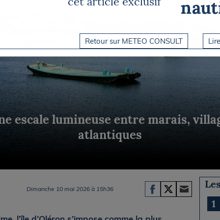
cet article exclusif
Briefings
ISIRS
che en mer
FLASH INFO
ongée
Retour sur METEO CONSULT
Lire
isse
une escale lumineuse entre marais, vill
atlantiques
Les
Dimanche 10 mai 2026 à 15h36
1
me, l’île d’Oléron s’impose comme la plus