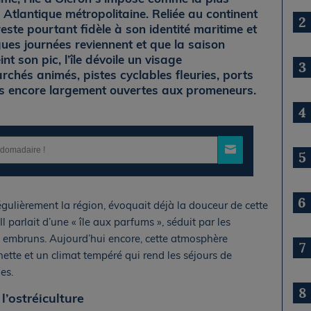
 Atlantique métropolitaine. Reliée au continent
2
este pourtant fidèle à son identité maritime et
gues journées reviennent et que la saison
nt son pic, l’île dévoile un visage
3
rchés animés, pistes cyclables fleuries, ports
ges encore largement ouvertes aux promeneurs.
4
5
6
 régulièrement la région, évoquait déjà la douceur de cette
l parlait d’une « île aux parfums », séduit par les
s embruns. Aujourd’hui encore, cette atmosphère
7
ette et un climat tempéré qui rend les séjours de
es.
8
l’ostréiculture