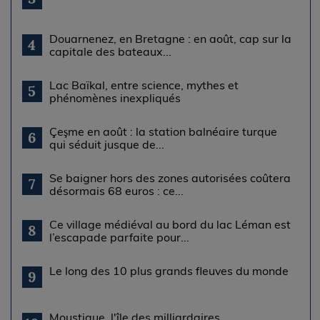
Douarnenez, en Bretagne : en août, cap sur la
4
capitale des bateaux...
Lac Baïkal, entre science, mythes et
5
phénomènes inexpliqués
Çeşme en août : la station balnéaire turque
6
qui séduit jusque de...
Se baigner hors des zones autorisées coûtera
7
désormais 68 euros : ce...
Ce village médiéval au bord du lac Léman est
8
l’escapade parfaite pour...
Le long des 10 plus grands fleuves du monde
9
Moustique, l'île des milliardaires