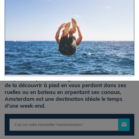
break parfait entre canaux,
musées et terrasses
Par Le Figaro Nautisme
Jeudi 14 mai 2026 à 18h12
La capitale des Pays-Bas a bien plus à offrir que
ce que vous pourriez imaginer. Que vous décidiez
de la découvrir à pied en vous perdant dans ses
ruelles ou en bateau en arpentant ses canaux,
Amsterdam est une destination idéale le temps
d'une week-end.