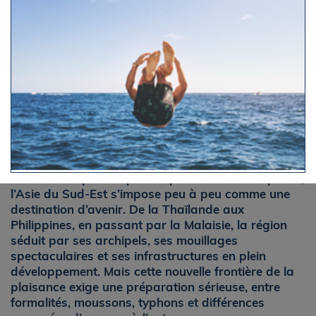
nouvelle frontière pour la grande
croisière ?
Par Virginie Lepoutre
Lundi 1 juin 2026 à 15h22
Longtemps restée à l’écart des grands circuits de
croisière fréquentés par les plaisanciers européens,
l’Asie du Sud-Est s’impose peu à peu comme une
destination d’avenir. De la Thaïlande aux
Philippines, en passant par la Malaisie, la région
séduit par ses archipels, ses mouillages
spectaculaires et ses infrastructures en plein
développement. Mais cette nouvelle frontière de la
plaisance exige une préparation sérieuse, entre
formalités, moussons, typhons et différences