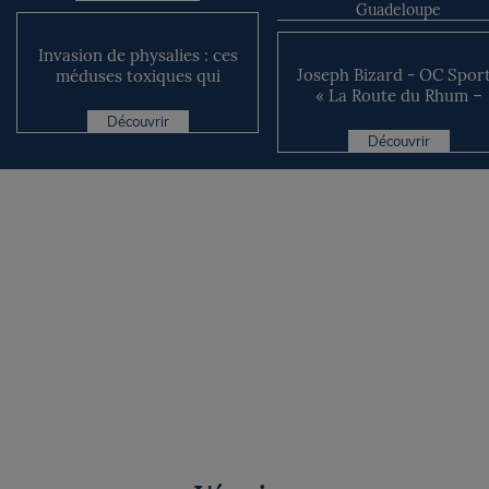
Guadeloupe
Invasion de physalies : ces
Joseph Bizard - OC Sport
méduses toxiques qui
« La Route du Rhum –
forcent la fermeture de...
Destination Guadeloupe e.
Découvrir
Découvrir