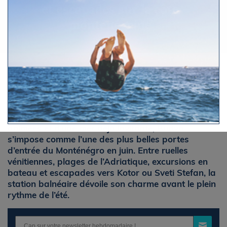
et escapades sur la côte
monténégrine
Par Nathalie Moreau
Mardi 9 juin 2026 à 6h39
Avec le retour des longues journées, des terrasses
animées et d’une mer déjà invitante, Budva
s’impose comme l’une des plus belles portes
d’entrée du Monténégro en juin. Entre ruelles
vénitiennes, plages de l’Adriatique, excursions en
bateau et escapades vers Kotor ou Sveti Stefan, la
station balnéaire dévoile son charme avant le plein
rythme de l’été.