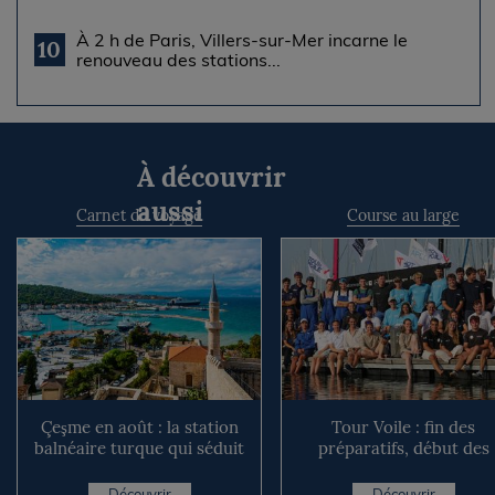
À 2 h de Paris, Villers-sur-Mer incarne le
10
renouveau des stations...
À découvrir
aussi
Carnet de voyage
Course au large
Çeşme en août : la station
Tour Voile : fin des
balnéaire turque qui séduit
préparatifs, début des
jusque de l’autre...
explications
Découvrir
Découvrir