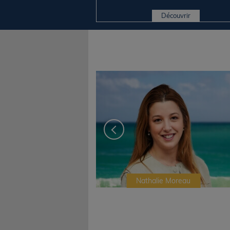
Découvrir
Irwin Sonigo
Nathalie Moreau