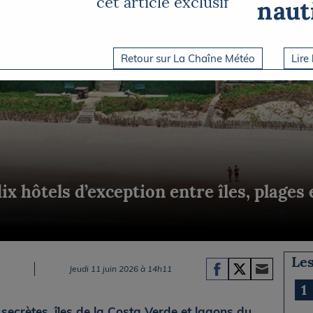
cet article exclusif
Briefings
ISIRS
che en mer
FLASH INFO
ongée
Retour sur La Chaîne Météo
Lire 
isse
dix hôtels d’exception entre îles, plages
Les
Jeudi 11 juin 2026 à 14h11
1
 secrètes, îles de la Costa Verde et lagons du