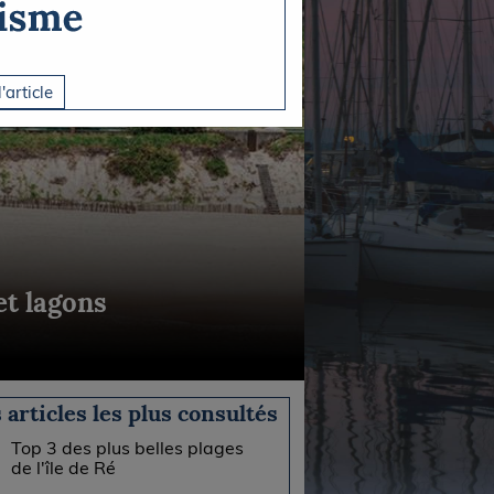
l'article
 et lagons
 articles les plus consultés
Top 3 des plus belles plages
de l'île de Ré