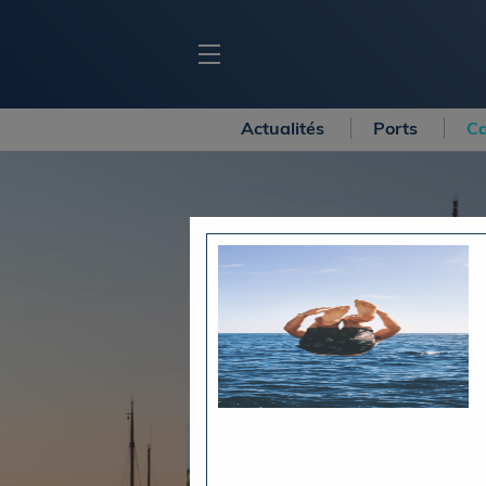
Actualités
Ports
Ca
BLOC MARINE
C
Ports
Co
Carnets de voyage
Ré
Dossiers de la
rédaction
La
Collection Bloc Marine
Tr
Application Bloc Marine
Ve
Règlementation
Ar
Ro
BATEAUX
Gu
Tr
Voiliers
Am
Bateaux à moteur