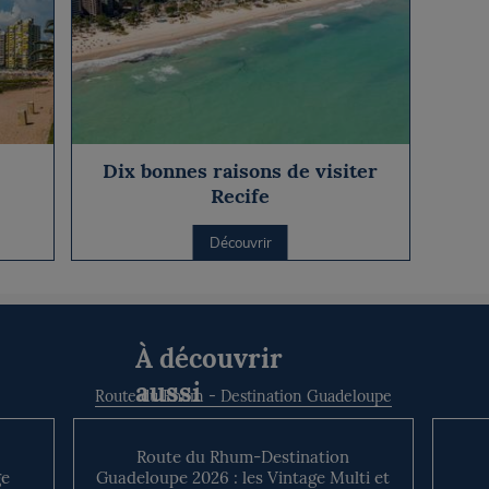
Dix bonnes raisons de visiter
Recife
Découvrir
À découvrir
aussi
Route du Rhum - Destination Guadeloupe
Route du Rhum-Destination
ge
Guadeloupe 2026 : les Vintage Multi et