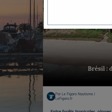
Equipements
LO
Salons
Pê
Economie
Pl
Yachting
Gl
Brésil : 
Par Le Figaro Nautisme /
LeFigaro.fr
Entre forêts tropicales, plages