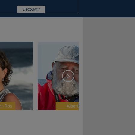
Découvrir
nt-Ros
Albert Brel