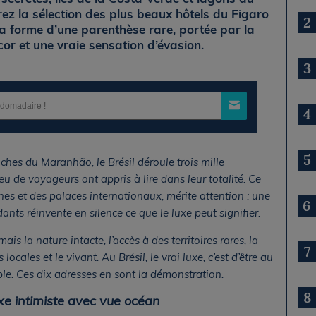
z la sélection des plus beaux hôtels du Figaro
2
la forme d’une parenthèse rare, portée par la
cor et une vraie sensation d’évasion.
3
4
5
hes du Maranhão, le Brésil déroule trois mille
eu de voyageurs ont appris à lire dans leur totalité. Ce
înes et des palaces internationaux, mérite attention : une
6
nts réinvente en silence ce que le luxe peut signifier.
is la nature intacte, l’accès à des territoires rares, la
7
cales et le vivant. Au Brésil, le vrai luxe, c’est d’être au
le. Ces dix adresses en sont la démonstration.
8
xe intimiste avec vue océan