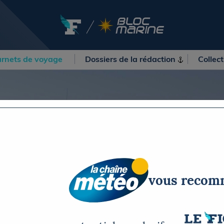
rnets de voyage
Dossiers de la
rédaction
Collec
OURSES
MÉTÉO MARINE
urses au large
LIFESTYLE
gates
Shopping
 Solitaire du Figaro Paprec
Culture nautique
ansat Paprec
Gastronomie
ndée Globe
Blogs
kea Ultim Challenge
SERVICES
ute du Rhum - Destination
vous reco
adeloupe
Nos magazines
ansat Café l'Or
La newsletter
erica's Cup
METEO CONSULT Marine