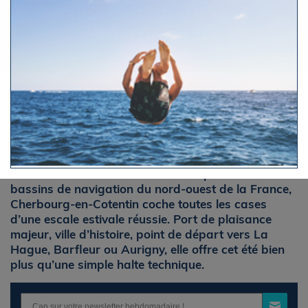
grande escale maritime à
découvrir cet été
Par Le Figaro Nautisme
Samedi 13 juin 2026 à 18h32
Face aux côtes anglaises, à portée des îles anglo-
normandes et ouverte sur l’un des plus beaux
bassins de navigation du nord-ouest de la France,
Cherbourg-en-Cotentin coche toutes les cases
d’une escale estivale réussie. Port de plaisance
majeur, ville d’histoire, point de départ vers La
Hague, Barfleur ou Aurigny, elle offre cet été bien
plus qu’une simple halte technique.