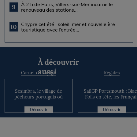
À 2 h de Paris, Villers-sur-Mer incarne le
9
renouveau des stations...
Chypre cet été : soleil, mer et nouvelle ère
10
touristique avec l’entrée...
À découvrir
aussi
Carnet de voyage
Régates
Sesimbra, le village de
SailGP Portsmouth : Bla
pêcheurs portugais où
Foils en tête, les Françai
prolonger l’été près de Li...
dans le dur
Découvrir
Découvrir