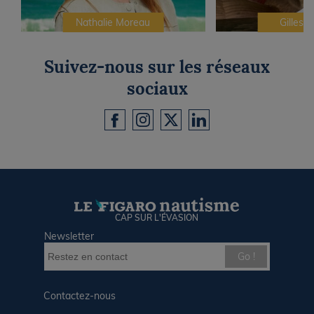
Nathalie Moreau
Gilles C
Suivez-nous sur les réseaux
sociaux
CAP SUR L'ÉVASION
Newsletter
Go !
Contactez-nous