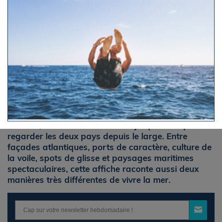
France-Maroc : avant le match,
cap sur deux grands pays de mer
Par Le Figaro Nautisme
Mercredi 8 juillet 2026 à 11h46
À la veille du quart de finale France-Maroc au
Mondial, le ballon rond offre un joli prétexte pour
regarder les deux pays depuis le large. Entre
façades atlantiques, ports de caractère, culture de
la voile, spots de glisse et paysages maritimes
spectaculaires, cette affiche raconte aussi deux
manières très différentes de vivre la mer.