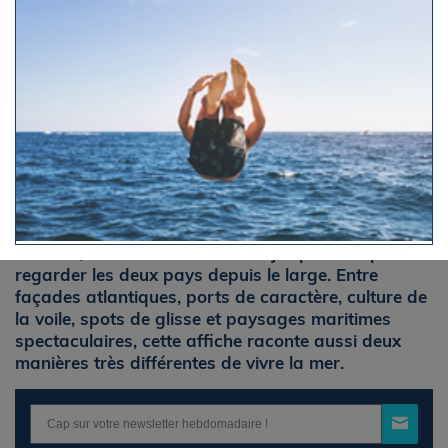
France-Maroc : avant le match,
cap sur deux grands pays de mer
Par Le Figaro Nautisme
Mercredi 8 juillet 2026 à 11h46
À la veille du quart de finale France-Maroc au
Mondial, le ballon rond offre un joli prétexte pour
regarder les deux pays depuis le large. Entre
façades atlantiques, ports de caractère, culture de
la voile, spots de glisse et paysages maritimes
spectaculaires, cette affiche raconte aussi deux
manières très différentes de vivre la mer.