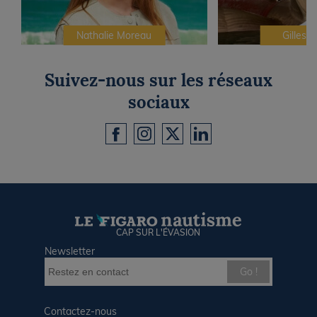
Nathalie Moreau
Gilles C
Suivez-nous sur les réseaux
sociaux
CAP SUR L'ÉVASION
Newsletter
Go !
Contactez-nous