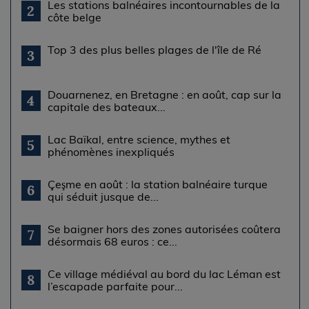
Les stations balnéaires incontournables de la
2
côte belge
Top 3 des plus belles plages de l'île de Ré
3
Douarnenez, en Bretagne : en août, cap sur la
4
capitale des bateaux...
Lac Baïkal, entre science, mythes et
5
phénomènes inexpliqués
Çeşme en août : la station balnéaire turque
6
qui séduit jusque de...
Se baigner hors des zones autorisées coûtera
7
désormais 68 euros : ce...
Ce village médiéval au bord du lac Léman est
8
l’escapade parfaite pour...