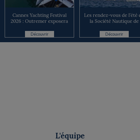
Cannes Yachting Festival
Les rendez-vous de l’été 
2026 : Outremer exposera
la Société Nautique de
deux catamarans taillé...
Marseille
Découvrir
Découvrir
L'équipe