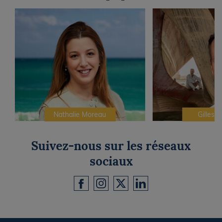
Nathalie Moreau
Gilles C
Suivez-nous sur les réseaux
sociaux