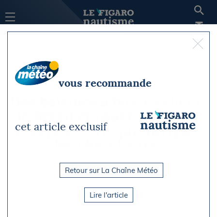
vous recommande
Des baleines à bosse relient
le Brésil et l’Australie : un
cet article exclusif
voyage record qui intrigue
les chercheurs
Retour sur La Chaîne Météo
Par Le Figaro Nautisme
Lundi 25 mai 2026 à 10h41
Lire l'article