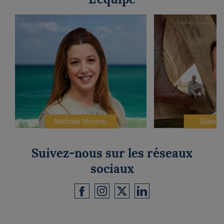
Nathalie Moreau
Gilles C
Suivez-nous sur les réseaux
sociaux