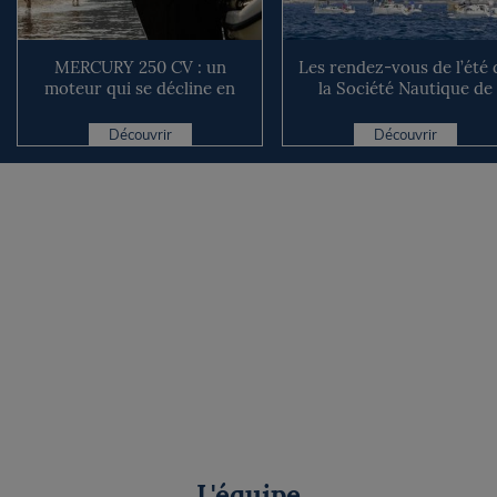
MERCURY 250 CV : un
Les rendez-vous de l’été 
moteur qui se décline en
la Société Nautique de
plusieurs versions suivant ...
Marseille
Découvrir
Découvrir
L'équipe