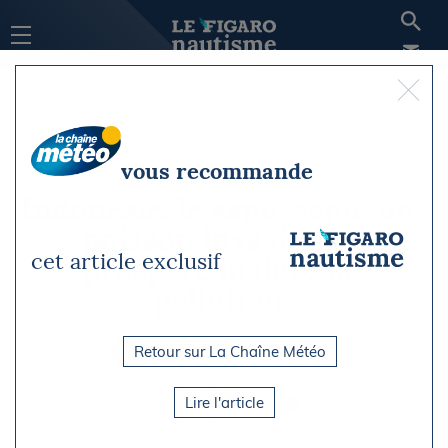
vous recommande
Indonésie: le sapu-sapu, un
poisson invasif qui
cet article exclusif
prospère malgré la
pollution
Retour sur La Chaîne Météo
Par Le Figaro Nautisme / AFP
Mardi 2 juin 2026 à 7h19
Lire l'article