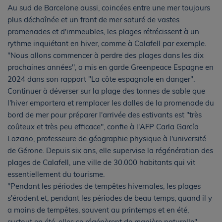
Au sud de Barcelone aussi, coincées entre une mer toujours
plus déchaînée et un front de mer saturé de vastes
promenades et d'immeubles, les plages rétrécissent à un
rythme inquiétant en hiver, comme à Calafell par exemple.
"Nous allons commencer à perdre des plages dans les dix
prochaines années", a mis en garde Greenpeace Espagne en
2024 dans son rapport "La côte espagnole en danger".
Continuer à déverser sur la plage des tonnes de sable que
l'hiver emportera et remplacer les dalles de la promenade du
bord de mer pour préparer l'arrivée des estivants est "très
coûteux et très peu efficace", confie à l'AFP Carla García
Lozano, professeure de géographie physique à l'université
de Gérone. Depuis six ans, elle supervise la régénération des
plages de Calafell, une ville de 30.000 habitants qui vit
essentiellement du tourisme.
"Pendant les périodes de tempêtes hivernales, les plages
s'érodent et, pendant les périodes de beau temps, quand il y
a moins de tempêtes, souvent au printemps et en été,
surtout en été, elles se régénèrent de manière naturelle"