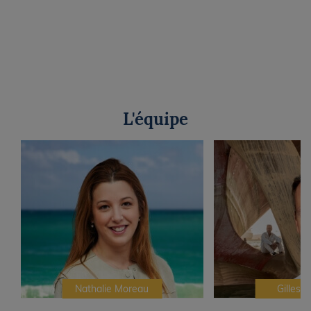
L'équipe
Nathalie Moreau
Gilles C