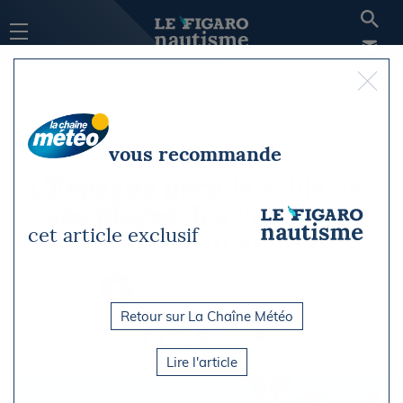
vous recommande
L'Espagne perd le sable de
ses plages, les villes du
cet article exclusif
littoral se réinventent
Par Le Figaro Nautisme / AFP
Vendredi 5 juin 2026 à 14h25
Retour sur La Chaîne Météo
Lire l'article