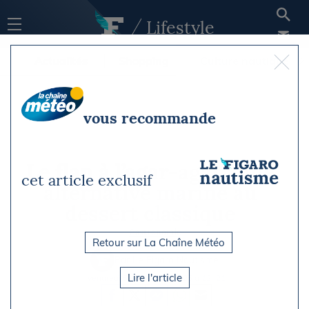
Lifestyle
Actualités
Shopping
Culture nautique
vous recommande
Le flan à l’agar-agar : une
cet article exclusif
alternative marine au
dessert classique
Gastronomie
Retour sur La Chaîne Météo
Par Le Figaro Nautisme
Lire l'article
Vendredi 5 septembre 2025 à 12h21