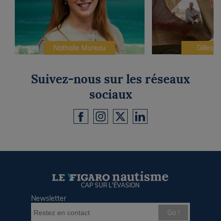
Nathalie Moreau
Gilles C
Suivez-nous sur les réseaux
sociaux
CAP SUR L'ÉVASION
Newsletter
Go !