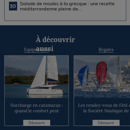
Salade de moules à la grecque : une recette
10
méditerranéenne pleine de...
À découvrir
aussi
Equipements
Régates
Surcharge en catamaran :
Les rendez-vous de l’été 
quand le confort peut
la Société Nautique de
coûter cher en mer
Marseille
Découvrir
Découvrir