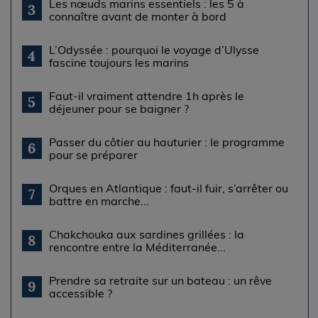
Les nœuds marins essentiels : les 5 à
3
connaître avant de monter à bord
L’Odyssée : pourquoi le voyage d’Ulysse
4
fascine toujours les marins
Faut-il vraiment attendre 1h après le
5
déjeuner pour se baigner ?
Passer du côtier au hauturier : le programme
6
pour se préparer
Orques en Atlantique : faut-il fuir, s’arrêter ou
7
battre en marche...
Chakchouka aux sardines grillées : la
8
rencontre entre la Méditerranée...
Prendre sa retraite sur un bateau : un rêve
9
accessible ?