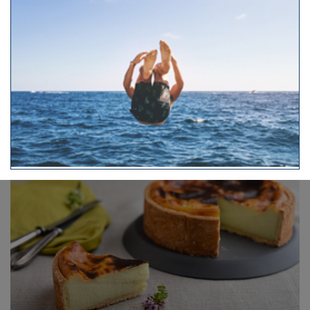
Lisse, fondant et délicatement parfumé, le flan à l’agar-
agar s’invite de plus en plus sur nos tables comme une
alternative légère et naturelle aux desserts traditionnels.
Cet ingrédient surprenant, extrait d’algues rouges, vient
remplacer la gélatine animale tout en apportant une texture
ferme et soyeuse. Né au Japon, popularisé en Asie, il séduit
aujourd’hui la pâtisserie occidentale grâce à ses qualités
nutritionnelles et sa polyvalence. De la vanille aux fruits
exotiques, il se décline à l’infini et prouve qu’un dessert
peut être à la fois gourmand et marin.