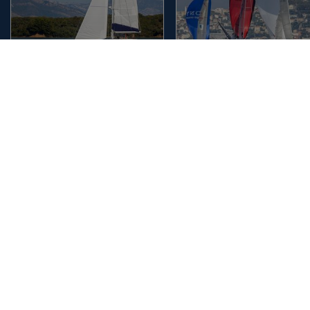
Surcharge en catamaran :
Les rendez-vous de l’été 
quand le confort peut
la Société Nautique de
coûter cher en mer
Marseille
Découvrir
Découvrir