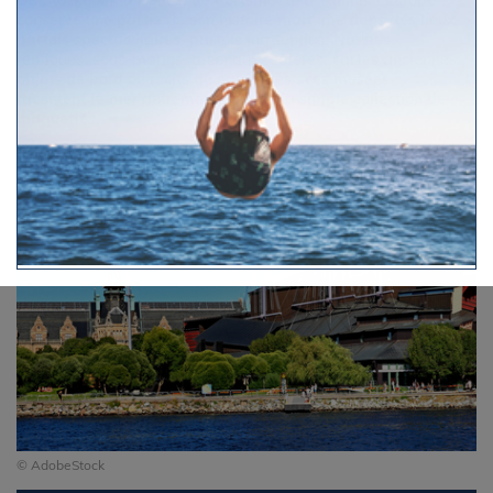
De Stockholm à Gênes, de Portsmouth à Tallinn, l’Europe
conserve une partie de son histoire maritime dans des lieux
parfois spectaculaires, parfois inattendus. Navires
renfloués, sous-marins, arsenaux, galères, cartes anciennes,
objets de bord ou récits de naufrages : ces musées
racontent la mer autrement, loin de la simple collection de
maquettes.
© AdobeStock