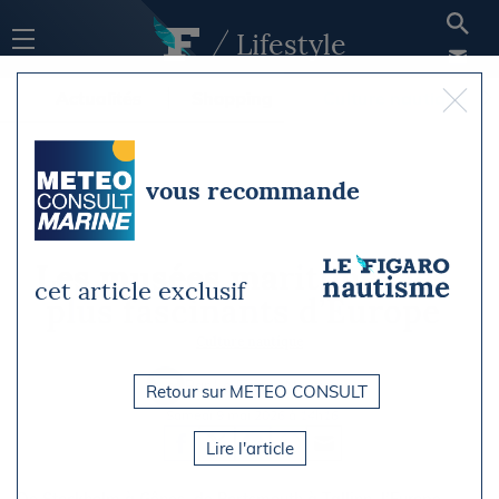
Lifestyle
Actualités
Shopping
Culture nautique
vous recommande
Les musées maritimes les
cet article exclusif
plus fascinants d’Europe
Culture nautique
Par Le Figaro Nautisme
Retour sur METEO CONSULT
Samedi 9 mai 2026 à 14h16
Lire l'article