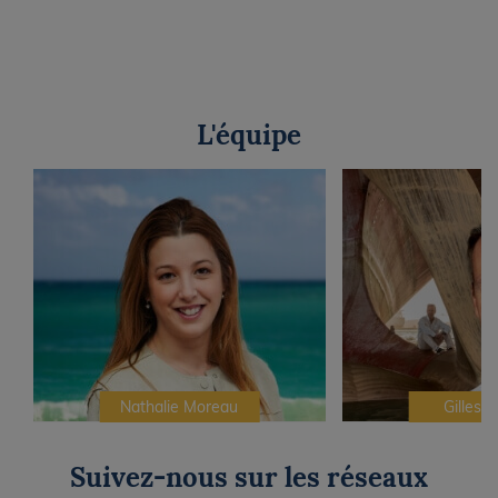
L'équipe
Nathalie Moreau
Gilles C
Suivez-nous sur les réseaux