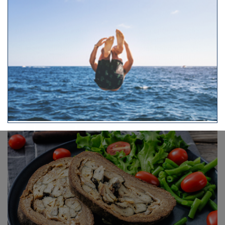
À première vue, le kalakukko intrigue. Une épaisse croûte
de pain sombre, presque rustique, qui renferme du poisson
et du porc… difficile d’imaginer que ce plat fait partie des
grandes spécialités de la Finlande. Et pourtant, derrière
cette tourte compacte se cache une recette emblématique,
façonnée par les contraintes du climat, la vie sur l’eau et la
nécessité de conserver les aliments. Dense, nourrissant et
conçu pour durer, le kalakukko raconte une autre cuisine
maritime, loin du soleil méditerranéen mais tout aussi liée à
son territoire.