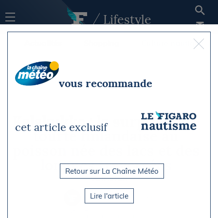
Lifestyle
Actualités
Shopping
Culture nautique
vous recommande
Kalakukko : la surprenante
cet article exclusif
tourte finlandaise au
poisson née des lacs et des
longues traversées
Retour sur La Chaîne Météo
Gastronomie
Lire l'article
Par Le Figaro Nautisme
Vendredi 15 mai 2026 à 10h14