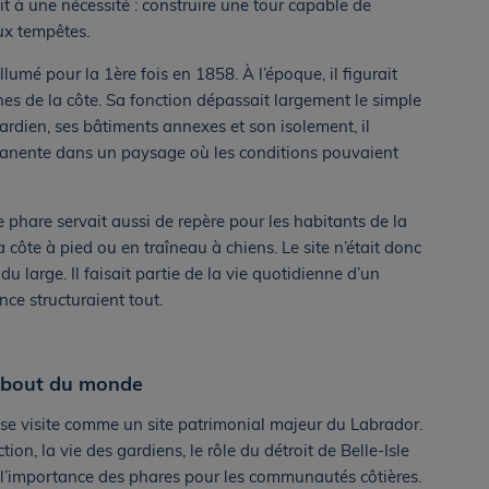
it à une nécessité : construire une tour capable de
aux tempêtes.
lumé pour la 1ère fois en 1858. À l’époque, il figurait
nes de la côte. Sa fonction dépassait largement le simple
rdien, ses bâtiments annexes et son isolement, il
anente dans un paysage où les conditions pouvaient
e phare servait aussi de repère pour les habitants de la
a côte à pied ou en traîneau à chiens. Le site n’était donc
u large. Il faisait partie de la vie quotidienne d’un
ance structuraient tout.
t bout du monde
se visite comme un site patrimonial majeur du Labrador.
ion, la vie des gardiens, le rôle du détroit de Belle-Isle
 l’importance des phares pour les communautés côtières.