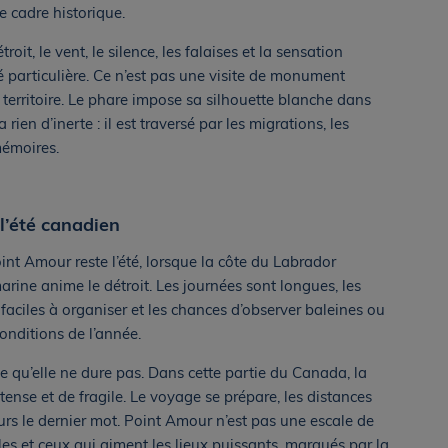
e cadre historique.
it, le vent, le silence, les falaises et la sensation
é particulière. Ce n’est pas une visite de monument
 territoire. Le phare impose sa silhouette blanche dans
rien d’inerte : il est traversé par les migrations, les
 mémoires.
l’été canadien
nt Amour reste l’été, lorsque la côte du Labrador
arine anime le détroit. Les journées sont longues, les
faciles à organiser et les chances d’observer baleines ou
conditions de l’année.
e qu’elle ne dure pas. Dans cette partie du Canada, la
ense et de fragile. Le voyage se prépare, les distances
urs le dernier mot. Point Amour n’est pas une escale de
es et ceux qui aiment les lieux puissants, marqués par la