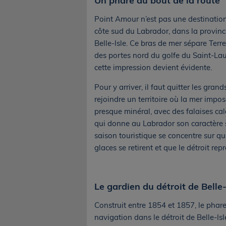
Un phare au bout de la route
Point Amour n’est pas une destination 
côte sud du Labrador, dans la provinc
Belle-Isle. Ce bras de mer sépare Terr
des portes nord du golfe du Saint-Laure
cette impression devient évidente.
Pour y arriver, il faut quitter les gra
rejoindre un territoire où la mer impo
presque minéral, avec des falaises cal
qui donne au Labrador son caractère si p
saison touristique se concentre sur qu
glaces se retirent et que le détroit re
Le gardien du détroit de Belle-
Construit entre 1854 et 1857, le phar
navigation dans le détroit de Belle-Isl