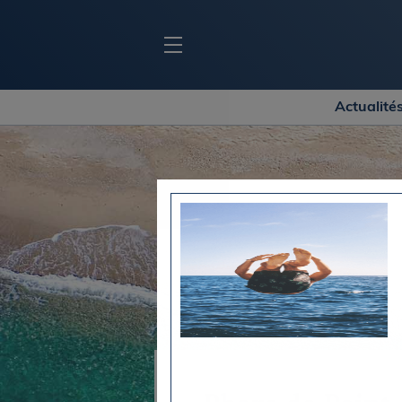
Actualité
BLOC MARINE
C
Ports
Co
Carnets de voyage
Ré
Dossiers de la
rédaction
La
Collection Bloc Marine
Tr
Application Bloc Marine
Ve
Règlementation
Ar
Ro
BATEAUX
Gu
Tr
Voiliers
Am
Bateaux à moteur