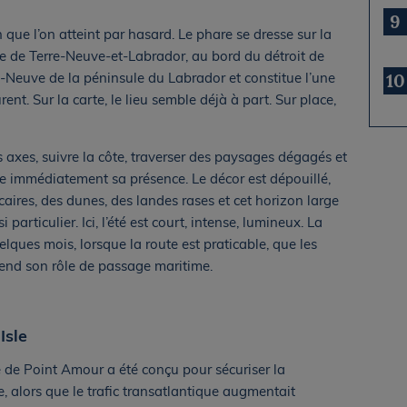
9
que l’on atteint par hasard. Le phare se dresse sur la
e de Terre-Neuve-et-Labrador, au bord du détroit de
e-Neuve de la péninsule du Labrador et constitue l’une
10
nt. Sur la carte, le lieu semble déjà à part. Sur place,
nds axes, suivre la côte, traverser des paysages dégagés et
se immédiatement sa présence. Le décor est dépouillé,
caires, des dunes, des landes rases et cet horizon large
articulier. Ici, l’été est court, intense, lumineux. La
elques mois, lorsque la route est praticable, que les
prend son rôle de passage maritime.
Isle
e de Point Amour a été conçu pour sécuriser la
e, alors que le trafic transatlantique augmentait