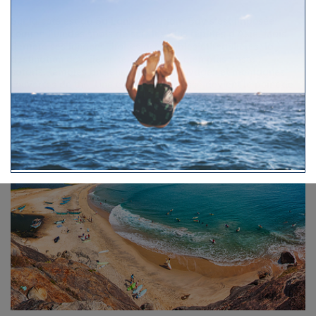
Sur la côte est du Sri Lanka, Arugam Bay s’est imposée
comme l’un des spots de surf les plus réputés d’Asie. Mais
derrière ses longues droites accessibles et régulières, la
destination dévoile un terrain de jeu bien plus vaste :
safaris, temples anciens, lagunes sauvages et montagnes
couvertes de thé. Une escale où la glisse devient le point de
départ d’un voyage complet.