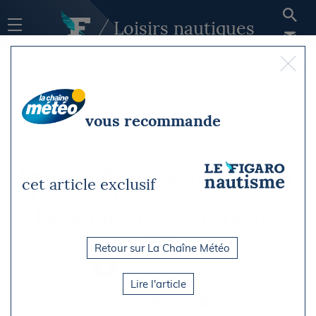
Loisirs nautiques
Actualités
Pêche en mer
Plongée
Gl
vous recommande
Arugam Bay : surfer l’océan
cet article exclusif
Indien et explorer un Sri
Lanka brut et contrasté
Glisse
Retour sur La Chaîne Météo
Par Le Figaro Nautisme
Lire l'article
Dimanche 29 mars 2026 à 10h35