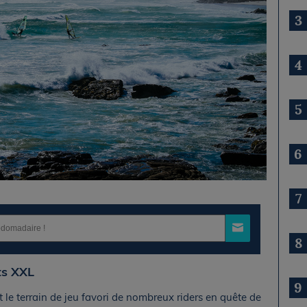
3
4
5
6
7
8
ts XXL
9
 le terrain de jeu favori de nombreux riders en quête de