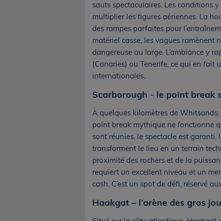
sauts spectaculaires. Les conditions 
multiplier les figures aériennes. La ho
des rampes parfaites pour l’entraînemen
matériel casse, les vagues ramènent na
dangereuse au large. L’ambiance y ra
(Canaries) ou Tenerife, ce qui en fait 
internationales.
Scarborough - le point break
À quelques kilomètres de Whitsands, S
point break mythique ne fonctionne qu
sont réunies, le spectacle est garanti
transforment le lieu en un terrain tech
proximité des rochers et de la puissa
requiert un excellent niveau et un ment
cash. C’est un spot de défi, réservé au
Haakgat – l’arène des gros jou
Situé sur la côte atlantique, Haakgat