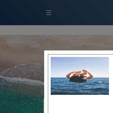
BLOC MARINE
C
Ports
Co
Carnets de voyage
Ré
Dossiers de la
rédaction
La
Collection Bloc Marine
Tr
Application Bloc Marine
Ve
Règlementation
Ar
Ro
BATEAUX
Gu
Tr
Voiliers
Am
Bateaux à moteur