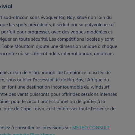
vivial
rf sud-africain sans évoquer Big Bay, situé non loin du
ue les spots précédents, il séduit par sa polyvalence et
u parfait pour progresser, avec des vagues modérées et
iguer en toute sécurité. Les compétitions locales y sont
 la Table Mountain ajoute une dimension unique à chaque
rencontre où se côtoient riders internationaux, amateurs
murs d’eau de Scarborough, de l’ambiance musclée de
 sans oublier l’accessibilité de Big Bay, l’Afrique du
i en font une destination incontournable du windsurf
ntre des vents puissants pour offrir des sessions intenses
aîner pour le circuit professionnel ou de goûter à la
u large de Cape Town, c’est embrasser toute l’essence du
nsez à consulter les prévisions sur
METEO CONSULT
mobile gratuite Bloc Marine
.