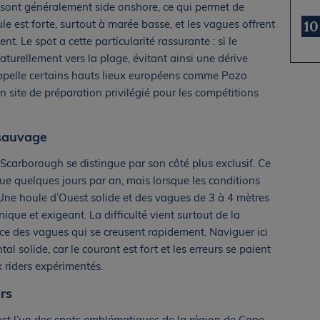
y sont généralement side onshore, ce qui permet de
ule est forte, surtout à marée basse, et les vagues offrent
10
t. Le spot a cette particularité rassurante : si le
turellement vers la plage, évitant ainsi une dérive
ppelle certains hauts lieux européens comme Pozo
un site de préparation privilégié pour les compétitions
 sauvage
carborough se distingue par son côté plus exclusif. Ce
e quelques jours par an, mais lorsque les conditions
. Une houle d’Ouest solide et des vagues de 3 à 4 mètres
nique et exigeant. La difficulté vient surtout de la
nce des vagues qui se creusent rapidement. Naviguer ici
al solide, car le courant est fort et les erreurs se paient
x riders expérimentés.
rs
 est l’un des spots emblématiques de la région de Cape