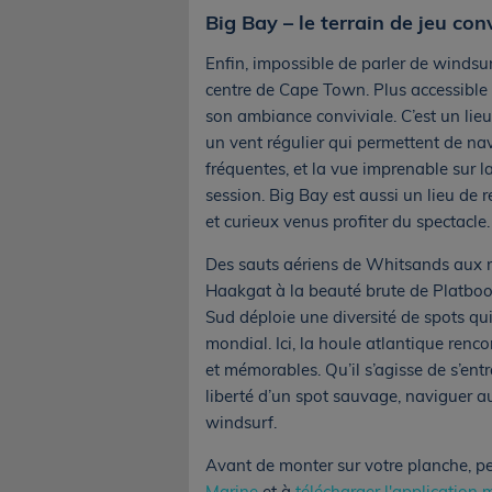
Big Bay – le terrain de jeu con
Enfin, impossible de parler de windsu
centre de Cape Town. Plus accessible q
son ambiance conviviale. C’est un lie
un vent régulier qui permettent de nav
fréquentes, et la vue imprenable sur
session. Big Bay est aussi un lieu de 
et curieux venus profiter du spectacle.
Des sauts aériens de Whitsands aux 
Haakgat à la beauté brute de Platboom,
Sud déploie une diversité de spots qu
mondial. Ici, la houle atlantique renco
et mémorables. Qu’il s’agisse de s’entr
liberté d’un spot sauvage, naviguer a
windsurf.
Avant de monter sur votre planche, pe
Marine
et à
télécharger l'application 