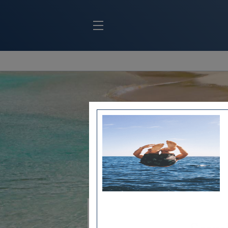
BLOC MARINE
C
Ports
Co
Carnets de voyage
Ré
Dossiers de la
rédaction
La
Collection Bloc Marine
Tr
Application Bloc Marine
Ve
Règlementation
Ar
Ro
BATEAUX
Gu
Tr
Voiliers
Am
Bateaux à moteur