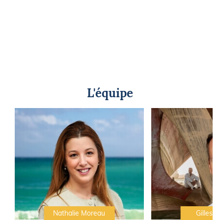
L'équipe
Nathalie Moreau
Gilles C