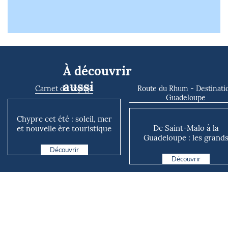
À découvrir
aussi
Carnet de voyage
Route du Rhum - Destinati
Guadeloupe
Chypre cet été : soleil, mer
De Saint-Malo à la
et nouvelle ère touristique
Guadeloupe : les grand
avec l’entrée i...
défis météo de la Route 
Découvrir
Rh...
Découvrir