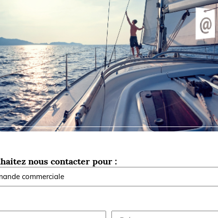
Briefings
ISIRS
che en mer
FLASH INFO
ongée
isse
haitez nous contacter pour :