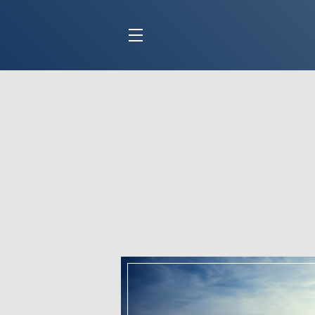
BLOC MARINE
C
Ports
Co
Carnets de voyage
Ré
Dossiers de la
rédaction
La
Collection Bloc Marine
Tr
Application Bloc Marine
Ve
Règlementation
Ar
Ro
BATEAUX
Gu
Tr
Voiliers
Am
Bateaux à moteur