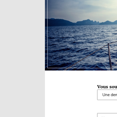
Equipements
LO
Salons
Pê
Economie
Pl
Yachting
Gl
Vous sou