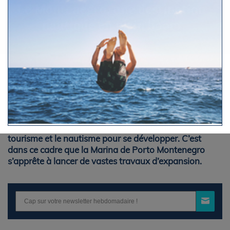
Le Montenegro, une destination
nautique en plein boom
Par Le Figaro Nautisme
Jeudi 21 février 2013 à 16h30
Le Montenegro, bordé par l’Adriatique, mise sur le
tourisme et le nautisme pour se développer. C’est
dans ce cadre que la Marina de Porto Montenegro
s’apprête à lancer de vastes travaux d’expansion.