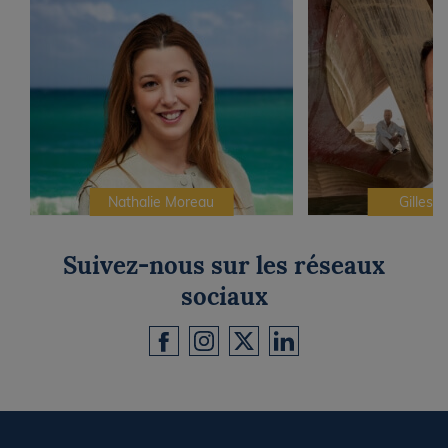
Nathalie Moreau
Gilles C
Suivez-nous sur les réseaux
sociaux