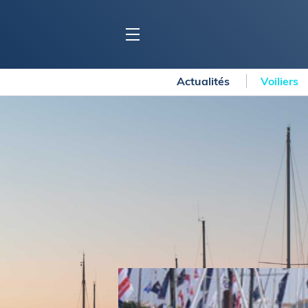
Actualités
Voiliers
BLOC MARINE
C
Ports
Co
Carnets de voyage
Ré
Dossiers de la
rédaction
La
Collection Bloc Marine
Tr
Application Bloc Marine
Ve
Règlementation
Ar
Ro
BATEAUX
Gu
Tr
Voiliers
Am
Bateaux à moteur