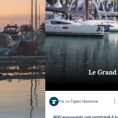
Equipements
LO
Salons
Pê
Economie
Pl
Yachting
Gl
Le Grand 
Par Le Figaro Nautisme
800 exposants ont participé à la