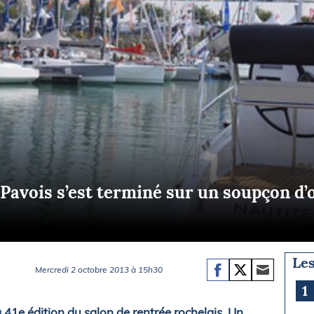
Briefings
ISIRS
che en mer
FLASH INFO
ongée
isse
Pavois s’est terminé sur un soupçon d
Les
Mercredi 2 octobre 2013 à 15h30
1
 41e édition du salon de rentrée rochelais. Un