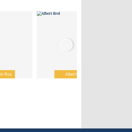
nt-Ros
Albert Brel