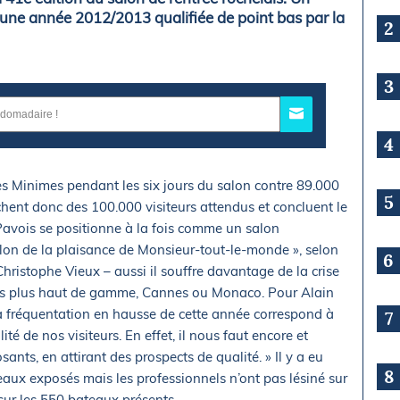
une année 2012/2013 qualifiée de point bas par la
2
3
4
des Minimes pendant les six jours du salon contre 89.000
5
hent donc des 100.000 visiteurs attendus et concluent le
Pavois se positionne à la fois comme un salon
salon de la plaisance de Monsieur-tout-le-monde », selon
6
hristophe Vieux – aussi il souffre davantage de la crise
és plus haut de gamme, Cannes ou Monaco. Pour Alain
a fréquentation en hausse de cette année correspond à
7
ité de nos visiteurs. En effet, il nous faut encore et
sants, en attirant des prospects de qualité. » Il y a eu
8
aux exposés mais les professionnels n’ont pas lésiné sur
ur les 550 bateaux présents.