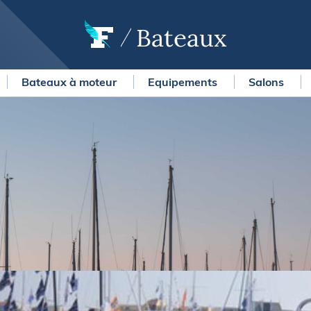
Bateaux
Bateaux à moteur
Equipements
Salons
OURSES
MÉTÉO MARINE
urses au large
LIFESTYLE
gates
Shopping
 Solitaire du Figaro Paprec
Culture nautique
ansat Paprec
Gastronomie
ndée Globe
Blogs
kea Ultim Challenge
SERVICES
ute du Rhum - Destination
adeloupe
Nos magazines
ansat Café l'Or
La newsletter
erica's Cup
METEO CONSULT Marine