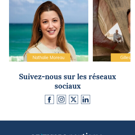
Nathalie Moreau
Gilles C
Suivez-nous sur les réseaux
sociaux