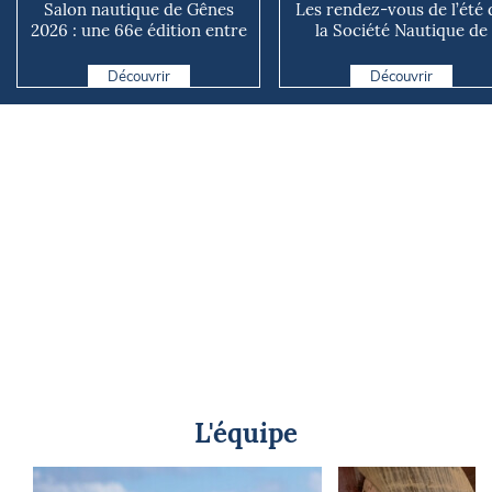
Salon nautique de Gênes
Les rendez-vous de l’été 
2026 : une 66e édition entre
la Société Nautique de
renouveau et ambiti...
Marseille
Découvrir
Découvrir
L'équipe