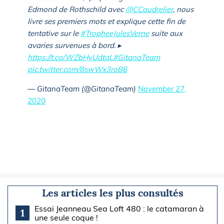
Edmond de Rothschild avec
@CCaudrelier
, nous
livre ses premiers mots et explique cette fin de
tentative sur le
#TropheeJulesVerne
suite aux
avaries survenues à bord. ▸
https://t.co/WZbHyUdtqL
#GitanaTeam
pic.twitter.com/8swWx3roB6
— GitanaTeam (@GitanaTeam)
November 27,
2020
Les articles les plus consultés
Essai Jeanneau Sea Loft 480 : le catamaran à
1
une seule coque !