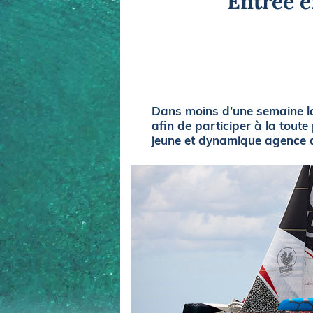
Entrée e
Equipements
LO
Salons
Pê
Economie
Pl
Yachting
Gl
Dans moins d’une semaine la
afin de participer à la tou
jeune et dynamique agence