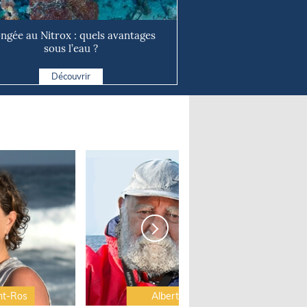
ongée au Nitrox : quels avantages
sous l’eau ?
Découvrir
nt-Ros
Albert Brel