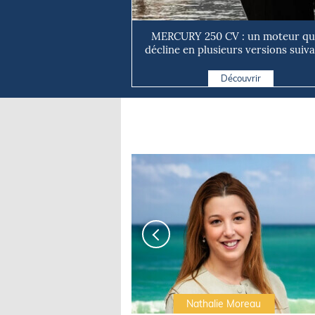
MERCURY 250 CV : un moteur qui
décline en plusieurs versions suivan
Découvrir
Irwin Sonigo
Nathalie Moreau