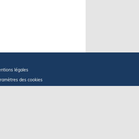
ntions légales
ramètres des cookies
fos cookies
litique de confidentialité
GU
ficher le centre de confidentialité