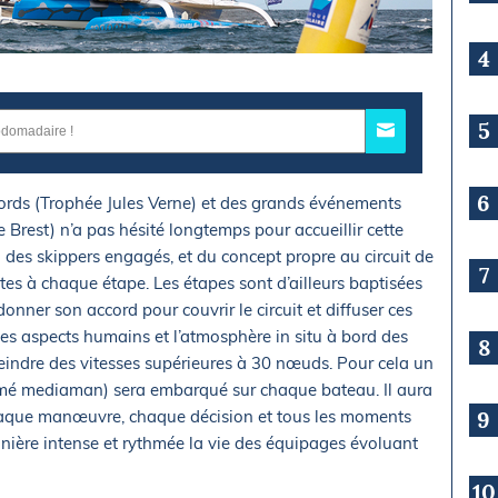
4
5
6
cords (Trophée Jules Verne) et des grands événements
 Brest) n’a pas hésité longtemps pour accueillir cette
des skippers engagés, et du concept propre au circuit de
7
s à chaque étape. Les étapes sont d’ailleurs baptisées
nner son accord pour couvrir le circuit et diffuser ces
les aspects humains et l’atmosphère in situ à bord des
8
indre des vitesses supérieures à 30 nœuds. Pour cela un
mmé mediaman) sera embarqué sur chaque bateau. Il aura
chaque manœuvre, chaque décision et tous les moments
9
anière intense et rythmée la vie des équipages évoluant
10