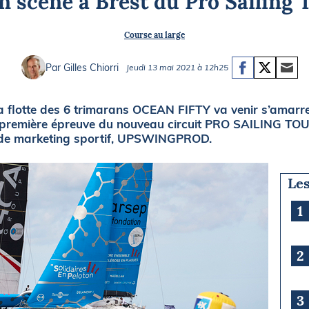
n scène à Brest du Pro Sailing 
Briefings
ISIRS
Course au large
che en mer
FLASH INFO
ongée
Par Gilles Chiorri
Jeudi 13 mai 2021 à 12h25
isse
 flotte des 6 trimarans OCEAN FIFTY va venir s’amarre
te première épreuve du nouveau circuit PRO SAILING TO
 de marketing sportif, UPSWINGPROD.
Les
1
2
3