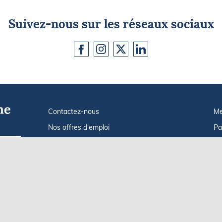
Suivez-nous sur les réseaux sociaux
Contactez-nous
Me
Nos offres d'emploi
Pa
Tout savoir sur Le FIGARO Nautisme
In
Go !
Qui sommes-nous ?
Po
Plan du site
C
Af