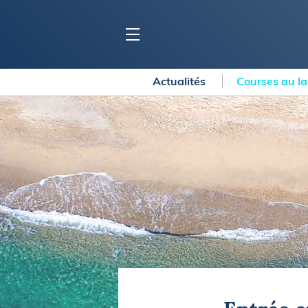
Actualités
Courses au l
BLOC MARINE
C
Ports
Co
Carnets de voyage
Ré
Dossiers de la
rédaction
La
Collection Bloc Marine
Tr
Application Bloc Marine
Ve
Règlementation
Ar
Ro
BATEAUX
Gu
Tr
Voiliers
Am
Bateaux à moteur