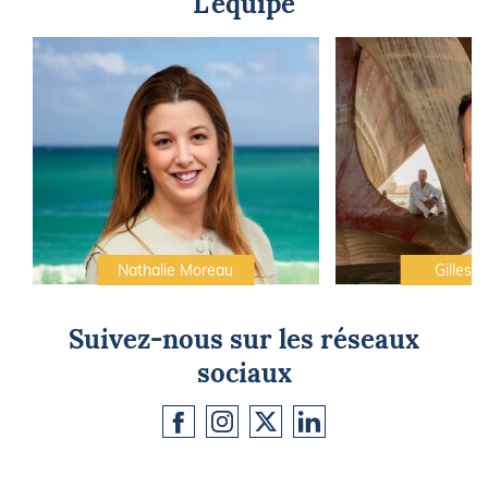
L'équipe
Nathalie Moreau
Gilles C
Suivez-nous sur les réseaux
sociaux