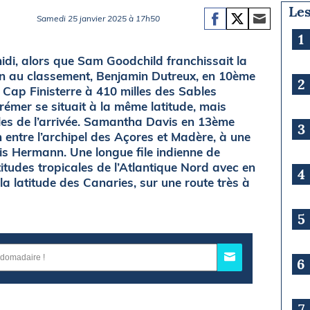
Les
Samedi 25 janvier 2025 à 17h50
1
di, alors que Sam Goodchild franchissait la
ion au classement, Benjamin Dutreux, en 10ème
2
u Cap Finisterre à 410 milles des Sables
Crémer se situait à la même latitude, mais
lles de l’arrivée. Samantha Davis en 13ème
3
 entre l’archipel des Açores et Madère, à une
ris Hermann. Une longue file indienne de
itudes tropicales de l’Atlantique Nord avec en
4
la latitude des Canaries, sur une route très à
5
6
7