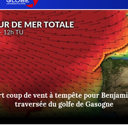
Briefings
ISIRS
che en mer
FLASH INFO
ongée
isse
rt coup de vent à tempête pour Benjam
traversée du golfe de Gasogne