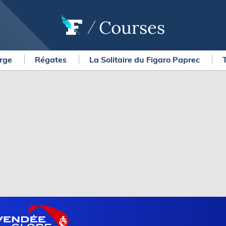
Courses
arge
Régates
La Solitaire du Figaro Paprec
OURSES
MÉTÉO MARINE
urses au large
LIFESTYLE
gates
Shopping
 Solitaire du Figaro Paprec
Culture nautique
ansat Paprec
Gastronomie
ndée Globe
Blogs
kea Ultim Challenge
SERVICES
ute du Rhum - Destination
adeloupe
Nos magazines
ansat Café l'Or
La newsletter
erica's Cup
METEO CONSULT Marine