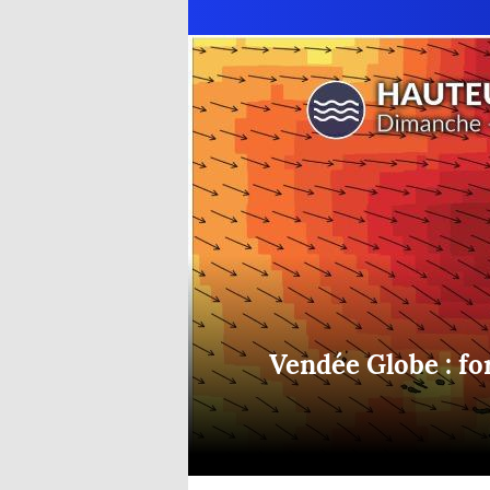
Equipements
LO
Salons
Pê
Economie
Pl
Yachting
Gl
Vendée Globe : fo