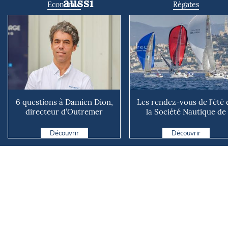
aussi
Economie
Régates
6 questions à Damien Dion,
Les rendez-vous de l’été 
directeur d’Outremer
la Société Nautique de
Catamarans
Marseille
Découvrir
Découvrir