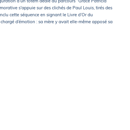
uguration d’un totem dédié au parcours "Grace Patricia
ative s'appuie sur des clichés de Paul Louis, tirés des
clu cette séquence en signant le Livre d’Or du
l chargé d’émotion : sa mère y avait elle-même apposé sa