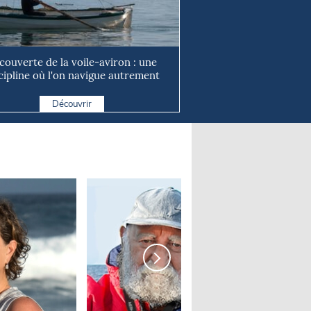
couverte de la voile-aviron : une
cipline où l'on navigue autrement
Découvrir