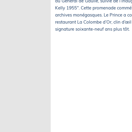
du Général de Gaulle, suivie de l’ina
Kelly 1955". Cette promenade commémor
archives monégasques. Le Prince a con
restaurant La Colombe d’Or, clin d’œi
signature soixante-neuf ans plus tôt.