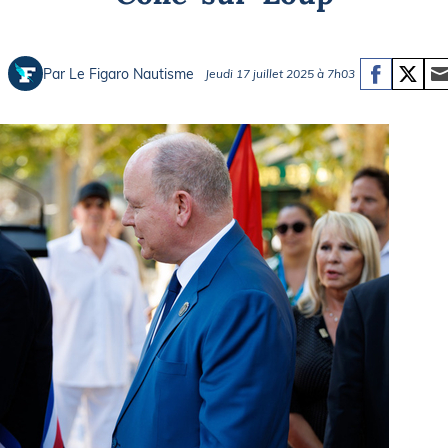
Briefings
ISIRS
che en mer
FLASH INFO
Par Le Figaro Nautisme
Jeudi 17 juillet 2025 à 7h03
ongée
isse