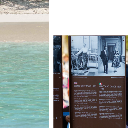
Equipements
LO
Salons
Pê
Economie
Pl
Yachting
Gl