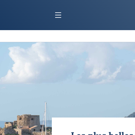
BLOC MARINE
C
Ports
Co
Carnets de voyage
Ré
Dossiers de la
rédaction
La
Collection Bloc Marine
Tr
Application Bloc Marine
Ve
Règlementation
Ar
Ro
BATEAUX
Gu
Tr
Voiliers
Am
Bateaux à moteur