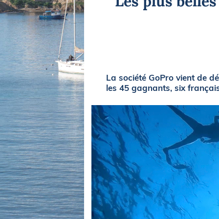
Les plus belle
Equipements
LO
Salons
Pê
Economie
Pl
Yachting
Gl
La société GoPro vient de dé
les 45 gagnants, six français