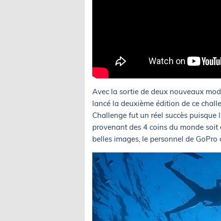
Avec la sortie de deux nouveaux modèl
lancé la deuxième édition de ce challe
Challenge fut un réel succès puisque 
provenant des 4 coins du monde soit de
belles images, le personnel de GoPro