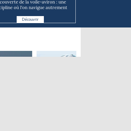
couverte de la voile-aviron : une
cipline où l'on navigue autrement
Découvrir
nt-Ros
Albert Brel