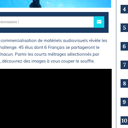
4
5
 commercialisation de matériels audiovisuels révèle les
6
allenge. 45 élus dont 6 Français se partageront le
 chacun. Parmi les courts métrages sélectionnés par
, découvrez des images à vous couper le souffle.
7
8
9
10