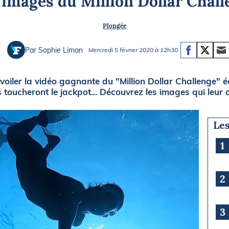
s images du Million Dollar Chall
Briefings
ISIRS
Plongée
che en mer
FLASH INFO
ongée
Par Sophie Liman
Mercredi 5 février 2020 à 12h30
isse
voiler la vidéo gagnante du "Million Dollar Challenge" é
 toucheront le jackpot... Découvrez les images qui leur on
Les
1
2
3