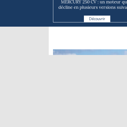
MERCURY 250 CV : un moteur qui
décline en plusieurs versions suivan
Découvrir
Irwin Sonigo
Nathalie Moreau