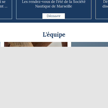
 se
Les rendez-vous de l’été de la Société
Dé
t ...
Nautique de Marseille
dis
Découvrir
L'équipe
Gilles Chiorri
Sophie Sava