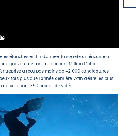
es étanches en fin d’année, la société américaine a
nge qui vaut de l’or. Le concours Million Dollar
l’entreprise a reçu pas moins de 42 000 candidatures
ux fois plus que l’année dernière. Afin d’élire les plus
 a dû visionner 350 heures de vidéo…