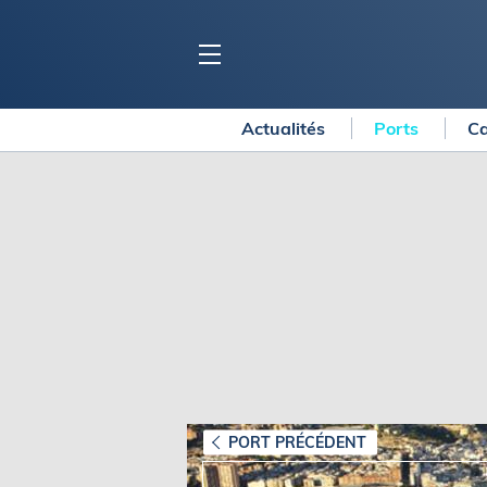
Actualités
Ports
Ca
BLOC MARINE
C
Ports
Co
Carnets de voyage
Ré
Dossiers de la
rédaction
La
Collection Bloc Marine
Tr
Application Bloc Marine
Ve
Règlementation
Ar
Ro
BATEAUX
Gu
Tr
Voiliers
PORT PRÉCÉDENT
Am
Bateaux à moteur