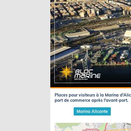
Equipements
LO
Salons
Pê
Economie
Pl
Yachting
Gl
Places pour visiteurs à la Marina d'Ali
port de commerce après l'avant-port.
Marina Alicante