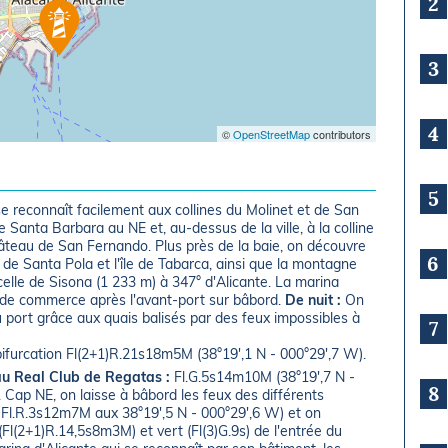
2
3
4
©
OpenStreetMap
contributors
5
se reconnaît facilement aux collines du Molinet et de San
de Santa Barbara au NE et, au-dessus de la ville, à la colline
hâteau de San Fernando. Plus près de la baie, on découvre
6
de Santa Pola et l'île de Tabarca, ainsi que la montagne
 celle de Sisona (1 233 m) à 347° d'Alicante. La marina
rt de commerce après l'avant-port sur bâbord.
De nuit :
On
u port grâce aux quais balisés par des feux impossibles à
7
bifurcation Fl(2+1)R.21s18m5M (38°19',1 N - 000°29',7 W).
au Real Club de Regatas :
Fl.G.5s14m10M (38°19',7 N -
8
. Cap NE, on laisse à bâbord les feux des différents
t Fl.R.3s12m7M aux 38°19',5 N - 000°29',6 W) et on
l(2+1)R.14,5s8m3M) et vert (Fl(3)G.9s) de l'entrée du