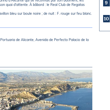
marina d'Alicante qui se reconnaît par son bâtiment, les
9
c son quai d'attente. À bâbord : le Real Club de Regatas
villon bleu sur boule noire ; de nuit : F. rouge sur feu blanc.
10
Portuaria de Alicante, Avenida de Perfecto Palacio de la