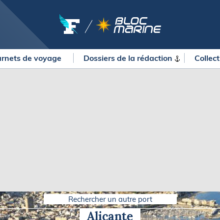
rnets de voyage
Dossiers de la
rédaction
Collec
OURSES
MÉTÉO MARINE
urses au large
LIFESTYLE
gates
Shopping
 Solitaire du Figaro Paprec
Culture nautique
ansat Paprec
Gastronomie
ndée Globe
Blogs
kea Ultim Challenge
SERVICES
ute du Rhum - Destination
adeloupe
Nos magazines
ansat Café l'Or
Rechercher un autre port
La newsletter
erica's Cup
Alicante
METEO CONSULT Marine