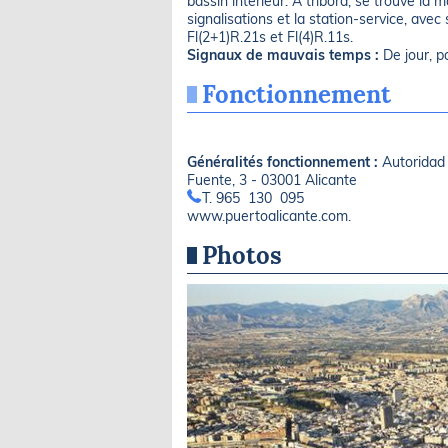
bassin intérieur. À tribord, se trouve la 
signalisations et la station-service, ave
Fl(2+1)R.21s et Fl(4)R.11s.
Signaux de mauvais temps :
De jour, pa
Fonctionnement
Généralités fonctionnement :
Autoridad 
Fuente, 3 - 03001 Alicante
T. 965 130 095
www.puertoalicante.com.
Photos