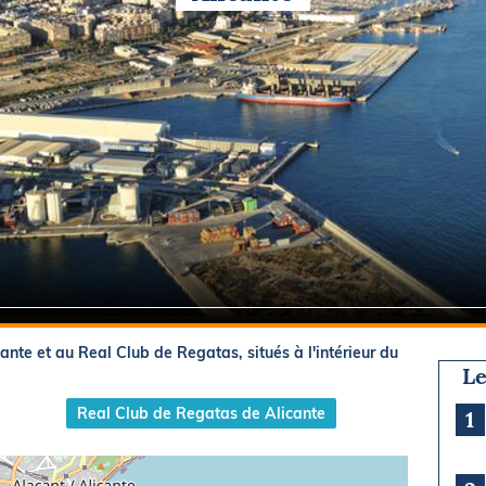
Briefings
ISIRS
che en mer
FLASH INFO
ongée
isse
cante et au Real Club de Regatas, situés à l'intérieur du
Le
Real Club de Regatas de Alicante
1