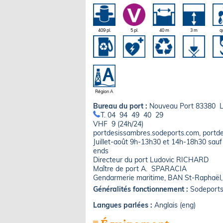
409 pl.
5 pl.
40 m
3 m
q
Région A
Bureau du port :
Nouveau Port 83380 
T. 04 94 49 40 29
VHF 9 (24h/24)
portdesissambres.sodeports.com, port
Juillet-août 9h-13h30 et 14h-18h30 sauf
ends
Directeur du port Ludovic RICHARD
Maître de port A. SPARACIA
Gendarmerie maritime, BAN St-Raphaël
Généralités fonctionnement :
Sodeports
Langues parlées :
Anglais (eng)