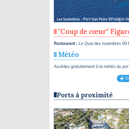
Les Issambres - Port San Peïre ©Frédéric H
"Coup de cœur" Figa
Restaurant :
Le Quai des Issambres 09 
Météo
Accédez gratuitement à la météo du po
C
Ports à proximité