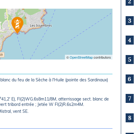
2
3
4
©
OpenStreetMap
contributors
5
6
. blanc du feu de la Sèche à l'Huile (pointe des Sardinaux)
7
6°41,2' E), Fl(2)WG.6s8m11/8M, atterrissage sect. blanc de
 vert tribord entrée ; Jetée W Fl(2)R.6s2m4M.
stral, vent SE.
8