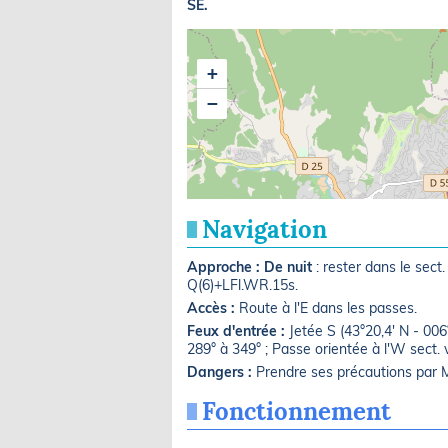
SE.
+
−
Navigation
Approche :
De nuit
: rester dans le sect
Q(6)+LFl.WR.15s.
Accès :
Route à l'E dans les passes.
Feux d'entrée :
Jetée S (43°20,4' N - 00
289° à 349° ; Passe orientée à l'W sect.
Dangers :
Prendre ses précautions par Mi
Fonctionnement