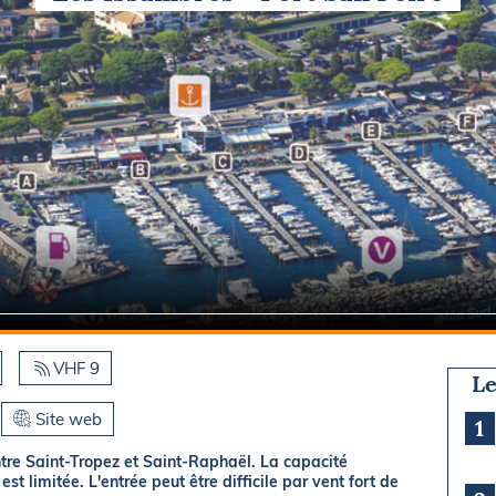
Briefings
ISIRS
che en mer
FLASH INFO
ongée
isse
VHF 9
Le
Site web
1
ntre Saint-Tropez et Saint-Raphaël. La capacité
t limitée. L'entrée peut être difficile par vent fort de