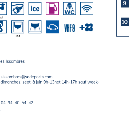
9
uai
10
25 t
Les Issambres
desissambres@sodeports.com
 dimanches, sept. à juin 9h-13het 14h-17h sauf week-
, 04 94 40 54 42.
.