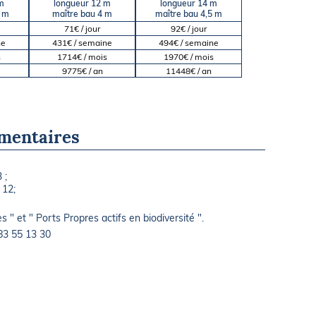
m
longueur 12 m
longueur 14 m
5 m
maître bau 4 m
maître bau 4,5 m
71€ / jour
92€ / jour
ne
431€ / semaine
494€ / semaine
s
1714€ / mois
1970€ / mois
9775€ / an
11448€ / an
mentaires
 ;
 12;
s " et " Ports Propres actifs en biodiversité ".
83 55 13 30