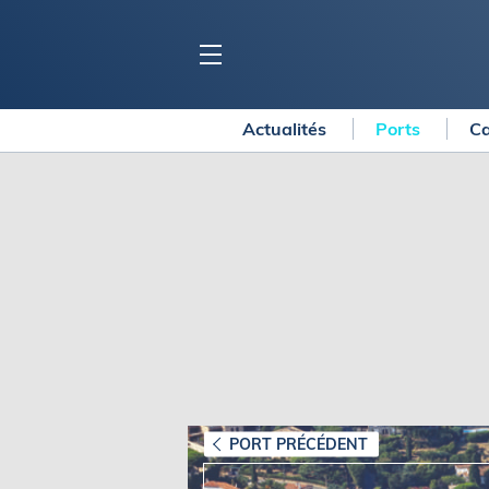
Actualités
Ports
Ca
BLOC MARINE
C
Ports
Co
Carnets de voyage
Ré
Dossiers de la
rédaction
La
Collection Bloc Marine
Tr
Application Bloc Marine
Ve
Règlementation
Ar
Ro
BATEAUX
Gu
Tr
Voiliers
PORT PRÉCÉDENT
Am
Bateaux à moteur