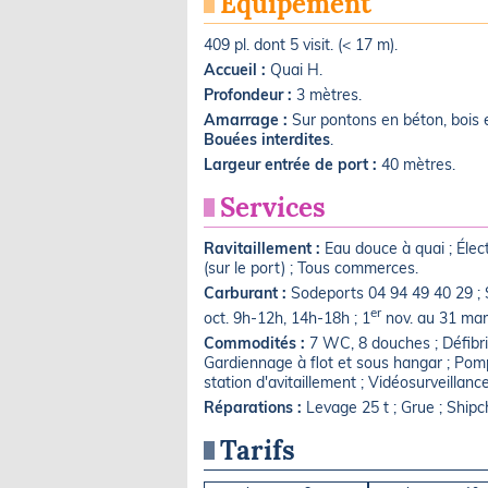
Équipement
409 pl. dont 5 visit. (< 17 m).
Accueil :
Quai H.
Profondeur :
3 mètres.
Amarrage :
Sur pontons en béton, bois e
Bouées interdites
.
Largeur entrée de port :
40 mètres.
Services
Ravitaillement :
Eau douce à quai ; Élec
(sur le port) ; Tous commerces.
Carburant :
Sodeports 04 94 49 40 29 ; S
er
oct. 9h-12h, 14h-18h ; 1
nov. au 31 mars
Commodités :
7 WC, 8 douches ; Défibrill
Gardiennage à flot et sous hangar ; Po
station d'avitaillement ; Vidéosurveillanc
Réparations :
Levage 25 t ; Grue ; Shipc
Tarifs