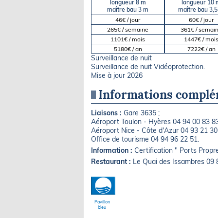
longueur 8 m
longueur 10 
maître bau 3 m
maître bau 3,
46€ / jour
60€ / jour
265€ / semaine
361€ / semai
1101€ / mois
1447€ / moi
5180€ / an
7222€ / an
Surveillance de nuit
Surveillance de nuit Vidéoprotection.
Mise à jour 2026
Informations complé
Liaisons :
Gare 3635 ;
Aéroport Toulon - Hyères 04 94 00 83 83
Aéroport Nice - Côte d'Azur 04 93 21 30
Office de tourisme 04 94 96 22 51.
Information :
Certification " Ports Propre
Restaurant :
Le Quai des Issambres 09 
Pavillon
bleu