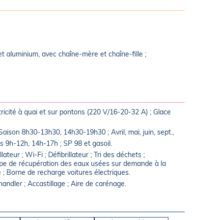
t aluminium, avec chaîne-mère et chaîne-fille ;
tricité à quai et sur pontons (220 V/16-20-32 A) ; Glace
aison 8h30-13h30, 14h30-19h30 ; Avril, mai, juin, sept.,
 9h-12h, 14h-17h ; SP 98 et gasoil.
ateur ; Wi-Fi ; Défibrillateur ; Tri des déchets ;
mpe de récupération des eaux usées sur demande à la
e ; Borne de recharge voitures électriques.
handler ; Accastillage ; Aire de carénage.