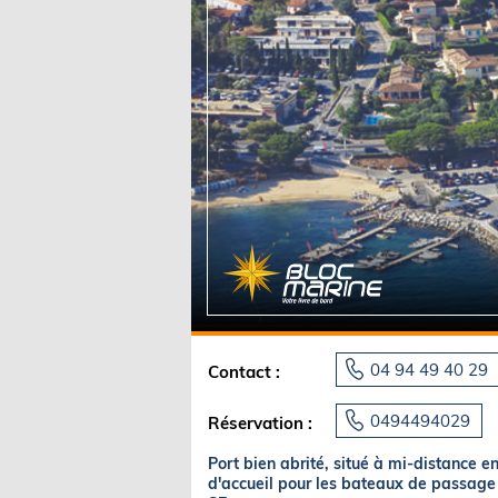
Equipements
LO
Salons
Pê
Economie
Pl
Yachting
Gl
04 94 49 40 29
Contact :
0494494029
Réservation :
Port bien abrité, situé à mi-distance e
d'accueil pour les bateaux de passage es