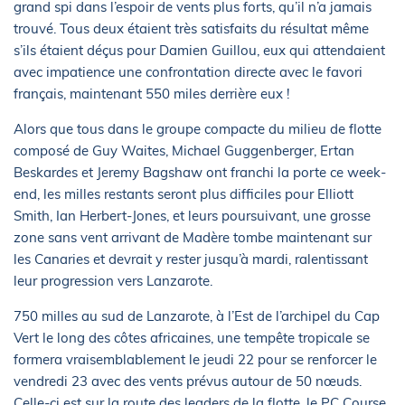
grand spi dans l’espoir de vents plus forts, qu’il n’a jamais
trouvé. Tous deux étaient très satisfaits du résultat même
s’ils étaient déçus pour Damien Guillou, eux qui attendaient
avec impatience une confrontation directe avec le favori
français, maintenant 550 miles derrière eux !
Alors que tous dans le groupe compacte du milieu de flotte
composé de Guy Waites, Michael Guggenberger, Ertan
Beskardes et Jeremy Bagshaw ont franchi la porte ce week-
end, les milles restants seront plus difficiles pour Elliott
Smith, Ian Herbert-Jones, et leurs poursuivant, une grosse
zone sans vent arrivant de Madère tombe maintenant sur
les Canaries et devrait y rester jusqu’à mardi, ralentissant
leur progression vers Lanzarote.
750 milles au sud de Lanzarote, à l’Est de l’archipel du Cap
Vert le long des côtes africaines, une tempête tropicale se
formera vraisemblablement le jeudi 22 pour se renforcer le
vendredi 23 avec des vents prévus autour de 50 nœuds.
Celle-ci est sur la route des leaders de la flotte, le PC Course