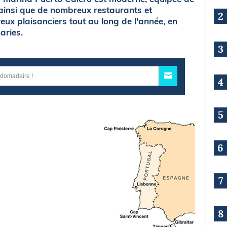
 ainsi que de nombreux restaurants et
2
reux plaisanciers tout au long de l'année, en
aries.
3
4
5
6
7
8