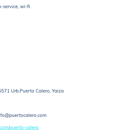
-service, wi-fi
35571 Urb.Puerto Calero, Yaiza
0
nfo@puertocalero.com
com/puerto-calero