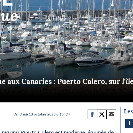
Briefings
ISIRS
che en mer
FLASH INFO
ongée
isse
e aux Canaries : Puerto Calero, sur l'îl
Les
Vendredi 13 octobre 2023 à 15h34
1
a marina Puerto Calero est moderne, équipée de