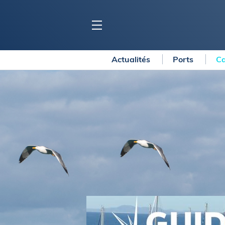
Actualités
Ports
Ca
BLOC MARINE
C
Ports
Co
Carnets de voyage
Ré
Dossiers de la
rédaction
La
Collection Bloc Marine
Tr
Application Bloc Marine
Ve
Règlementation
Ar
Ro
BATEAUX
Gu
Tr
Voiliers
Am
Bateaux à moteur