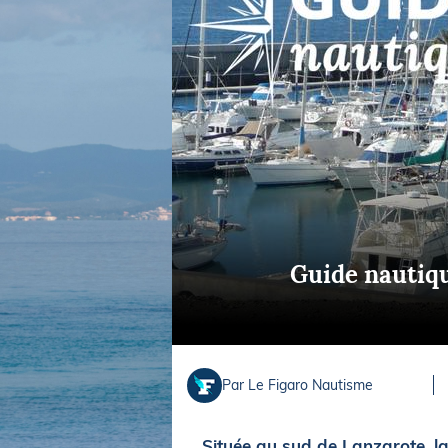
Equipements
LO
Salons
Pê
Economie
Pl
Yachting
Gl
Guide nautiqu
Par Le Figaro Nautisme
Située au sud de Lanzarote, l