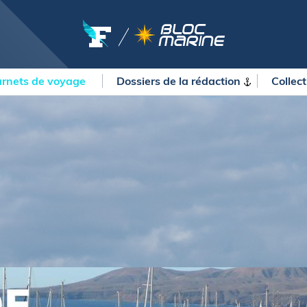
rnets de voyage
Dossiers de la
rédaction
Collec
OURSES
MÉTÉO MARINE
urses au large
LIFESTYLE
gates
Shopping
 Solitaire du Figaro Paprec
Culture nautique
ansat Paprec
Gastronomie
ndée Globe
Blogs
kea Ultim Challenge
SERVICES
ute du Rhum - Destination
adeloupe
Nos magazines
ansat Café l'Or
La newsletter
erica's Cup
METEO CONSULT Marine