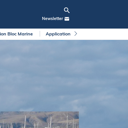
Newsletter
tion Bloc Marine
Application Bloc Marine
Règleme