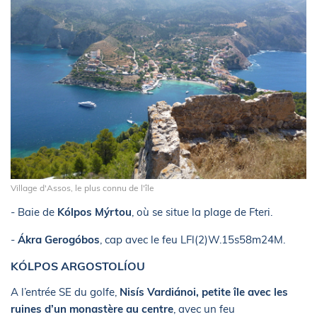
Village d'Assos, le plus connu de l'île
- Baie de
Kólpos Mýrtou
, où se situe la plage de Fteri.
-
Ákra Gerogóbos
, cap avec le feu LFl(2)W.15s58m24M.
KÓLPOS ARGOSTOLÍOU
A l’entrée SE du golfe,
Nisís Vardiánoi, petite île avec les
ruines d’un monastère au centre
, avec un feu