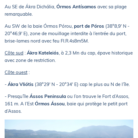
Au SE de Ákra Dichália,
Órmos Antísamos
avec sa plage
remarquable.
Au SW de la baie Órmos Pórou,
port de Póros
(38°8,9' N -
20°46,9' E), zone de mouillage interdite à l’entrée du port,
brise-lames nord avec feu Fl.R.4s8m5M.
Côte sud
:
Ákra Kateleiós
, à 2,3 Mn du cap, épave historique
avec zone de restriction.
Côte ouest
:
-
Ákra Vliótis
(38°29' N - 20°34' E) cap le plus au N de l’île.
- Presqu’île
Ássos Peninsula
ou l’on trouve le Fort d’Assos,
161 m. A l’Est
Órmos Ássou
, baie qui protège le petit port
d’Assos.