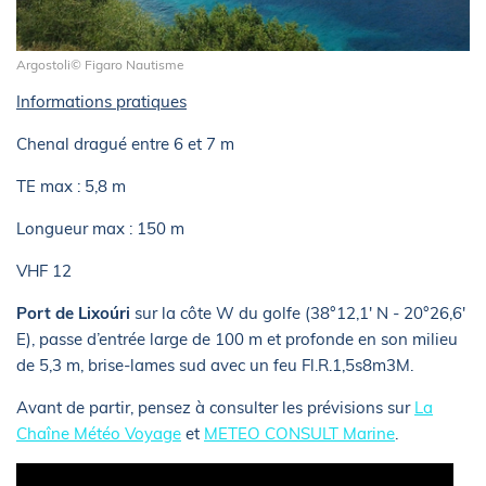
Argostoli© Figaro Nautisme
Informations pratiques
Chenal dragué entre 6 et 7 m
TE max : 5,8 m
Longueur max : 150 m
VHF 12
Port de Lixoúri
sur la côte W du golfe (38°12,1' N - 20°26,6'
E), passe d’entrée large de 100 m et profonde en son milieu
de 5,3 m, brise-lames sud avec un feu Fl.R.1,5s8m3M.
Avant de partir, pensez à consulter les prévisions sur
La
Chaîne Météo Voyage
et
METEO CONSULT Marine
.