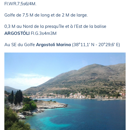
Fl.WR.7,5s6/4M.
Golfe de 7,5 M de long et de 2 M de large.
0,3 M au Nord de la presqu’île et à l’Est de la balise
ARGOSTÓLI
Fl.G.3s4m3M
Au SE du Golfe
Argostoli Marina
(38°11,1' N - 20°29,6' E)