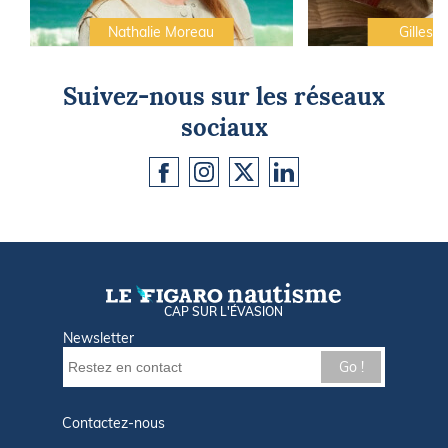
Nathalie Moreau
Gilles C
Suivez-nous sur les réseaux
sociaux
CAP SUR L'ÉVASION
Newsletter
Go !
Contactez-nous