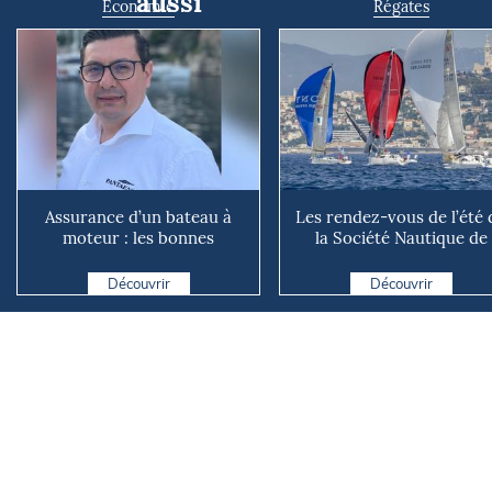
aussi
Economie
Régates
Assurance d’un bateau à
Les rendez-vous de l’été 
moteur : les bonnes
la Société Nautique de
questions à se poser avant
Marseille
d...
Découvrir
Découvrir