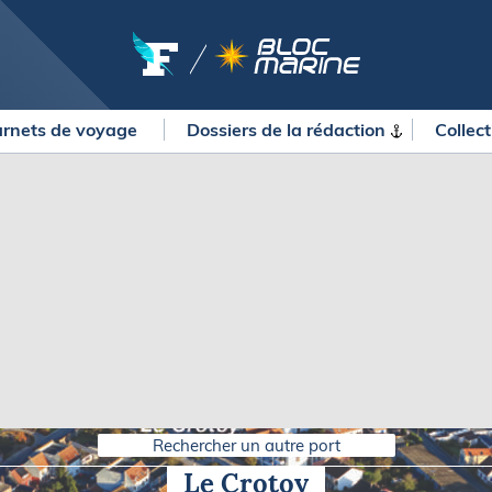
rnets de voyage
Dossiers de la
rédaction
Collec
OURSES
MÉTÉO MARINE
urses au large
LIFESTYLE
gates
Shopping
 Solitaire du Figaro Paprec
Culture nautique
ansat Paprec
Gastronomie
ndée Globe
Blogs
kea Ultim Challenge
SERVICES
ute du Rhum - Destination
adeloupe
Nos magazines
ansat Café l'Or
Rechercher un autre port
La newsletter
erica's Cup
Le Crotoy
METEO CONSULT Marine