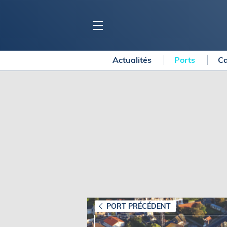
Actualités
Ports
Ca
BLOC MARINE
C
Ports
Co
Carnets de voyage
Ré
Dossiers de la
rédaction
La
Collection Bloc Marine
Tr
Application Bloc Marine
Ve
Règlementation
Ar
Ro
BATEAUX
Gu
Tr
Voiliers
PORT PRÉCÉDENT
Am
Bateaux à moteur