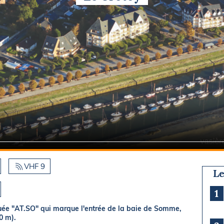
Briefings
ISIRS
che en mer
FLASH INFO
ongée
isse
VHF 9
Le
1
ouée "AT.SO" qui marque l'entrée de la baie de Somme,
0 m).