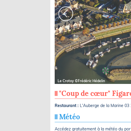
Le Crotoy ©Frédéric Hédelin
"Coup de cœur" Figa
Restaurant :
L'Auberge de la Marine 03 
Météo
Accédez gratuitement à la météo du po