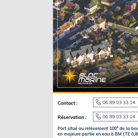
Equipements
LO
Salons
Pê
Economie
Pl
Yachting
Gl
06 89 03 33 14
Contact :
06 89 03 33 14
Réservation :
Port situé au relèvement 100° de la b
en majeure partie en eau à BM (TE 0,8