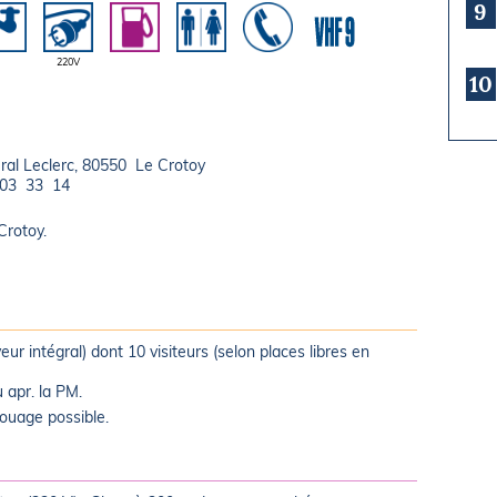
9
220V
10
éral Leclerc, 80550 Le Crotoy
 03 33 14
Crotoy.
eur intégral) dont 10 visiteurs (selon places libres en
 apr. la PM.
houage possible.