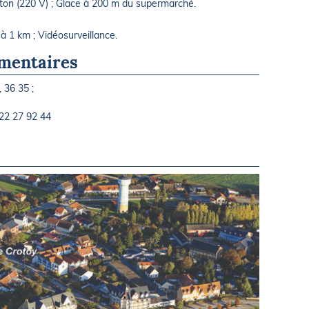
onton (220 V) ; Glace à 200 m du supermarché.
à 1 km ; Vidéosurveillance.
mentaires
 36 35 ;
22 27 92 44