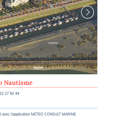
Port du Cr
ro Nautisme
22 27 92 44
rt avec l’application METEO CONSULT MARINE.