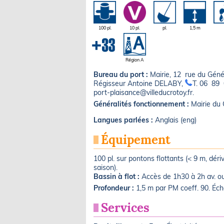
100 pl.
10 pl.
pl.
1,5 m
Région A
Bureau du port :
Mairie, 12 rue du Gén
Régisseur Antoine DELABY,
T. 06 89
port-plaisance@villeducrotoy.fr.
Généralités fonctionnement :
Mairie du 
Langues parlées :
Anglais (eng)
Équipement
100 pl. sur pontons flottants (< 9 m, dériv
saison).
Bassin à flot :
Accès de 1h30 à 2h av. ou
Profondeur :
1,5 m par PM coeff. 90. Éc
Services