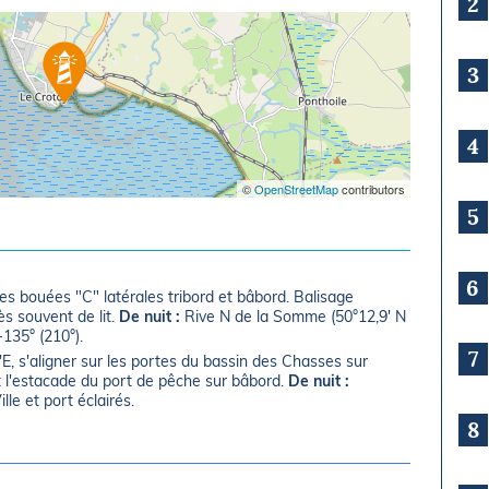
2
3
4
©
OpenStreetMap
contributors
5
6
es bouées "C" latérales tribord et bâbord. Balisage
ès souvent de lit.
De nuit :
Rive N de la Somme (50°12,9' N
135° (210°).
7
l'E, s'aligner sur les portes du bassin des Chasses sur
t l'estacade du port de pêche sur bâbord.
De nuit :
lle et port éclairés.
8