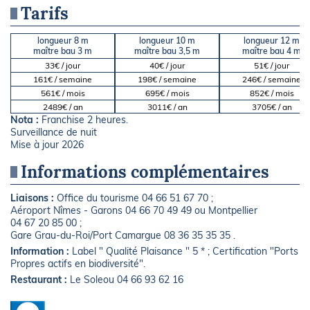
Tarifs
longueur 8 m
longueur 10 m
longueur 12 m
maître bau 3 m
maître bau 3,5 m
maître bau 4 m
33€ / jour
40€ / jour
51€ / jour
161€ / semaine
198€ / semaine
246€ / semaine
561€ / mois
695€ / mois
852€ / mois
2489€ / an
3011€ / an
3705€ / an
Nota :
Franchise 2 heures.
Surveillance de nuit
Mise à jour 2026
Informations complémentaires
Liaisons :
Office du tourisme 04 66 51 67 70 ;
Aéroport Nîmes - Garons 04 66 70 49 49 ou Montpellier
04 67 20 85 00 ;
Gare Grau-du-Roi/Port Camargue 08 36 35 35 35 .
Information :
Label " Qualité Plaisance " 5 * ; Certification "Ports
Propres actifs en biodiversité".
Restaurant :
Le Soleou 04 66 93 62 16