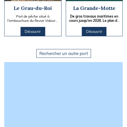
Le Grau-du-Roi
La Grande-Motte
Port de pêche situé à
De gros travaux maritimes en
l'embouchure du fleuve Vidourle
cours jusqu'en 2028. Le plan de
et du chenal maritime (Grande
navigation est sans cesse
Roubine) conduisant à...
modifié, présence de...
Découvrir
Découvrir
Rechercher un autre port