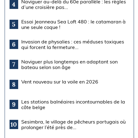
Naviguer au-delà du 60e parallèle : les règles
4
d’une croisière pas...
Essai Jeanneau Sea Loft 480 : le catamaran à
5
une seule coque !
Invasion de physalies : ces méduses toxiques
6
qui forcent la fermeture...
Naviguer plus longtemps en adaptant son
7
bateau selon son âge
Vent nouveau sur la voile en 2026
8
Les stations balnéaires incontournables de la
9
côte belge
Sesimbra, le village de pêcheurs portugais où
10
prolonger l’été près de...