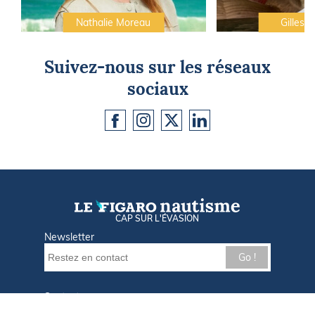
Nathalie Moreau
Gilles C
Suivez-nous sur les réseaux
sociaux
CAP SUR L'ÉVASION
Newsletter
Go !
Contactez-nous