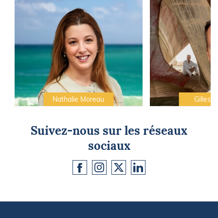
Nathalie Moreau
Gilles C
Suivez-nous sur les réseaux
sociaux