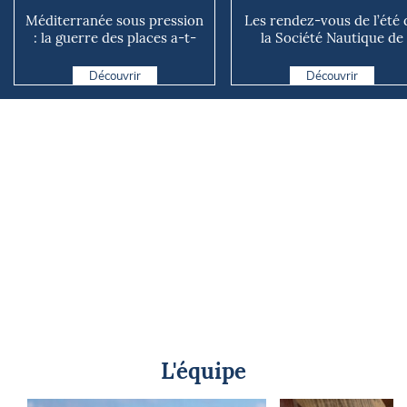
Méditerranée sous pression
Les rendez-vous de l’été 
: la guerre des places a-t-
la Société Nautique de
elle vraiment comm...
Marseille
Découvrir
Découvrir
L'équipe