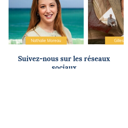
Nathalie Moreau
Gilles C
Suivez-nous sur les réseaux
sociaux
CAP SUR L'ÉVASION
Newsletter