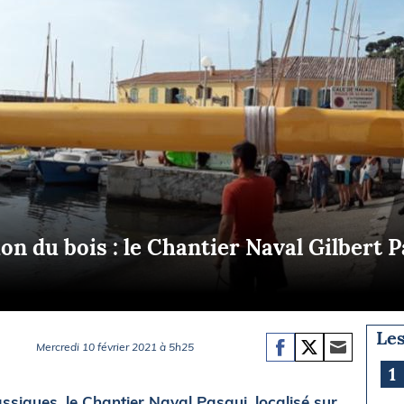
Briefings
ISIRS
che en mer
FLASH INFO
ongée
isse
on du bois : le Chantier Naval Gilbert 
Les
Mercredi 10 février 2021 à 5h25
1
ssiques, le Chantier Naval Pasqui, localisé sur