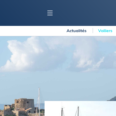
Actualités
Voiliers
BLOC MARINE
C
Ports
Co
Carnets de voyage
Ré
Dossiers de la
rédaction
La
Collection Bloc Marine
Tr
Application Bloc Marine
Ve
Règlementation
Ar
Ro
BATEAUX
Gu
Tr
Voiliers
Am
Bateaux à moteur