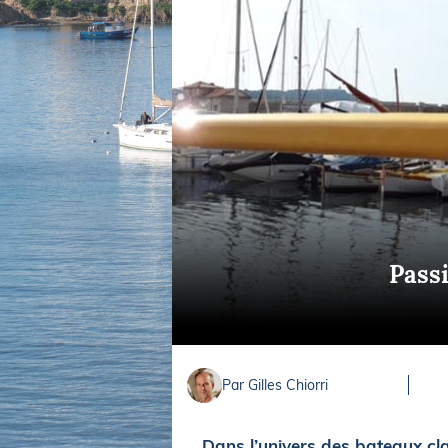
Equipements
LO
Salons
Pê
Economie
Pl
Yachting
Gl
Passi
Par Gilles Chiorri
Dans l’univers des bateaux cla