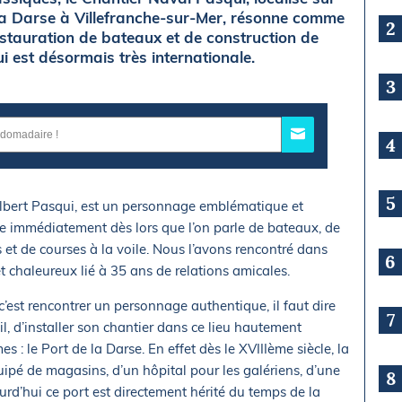
 la Darse à Villefranche-sur-Mer, résonne comme
2
estauration de bateaux et de construction de
i est désormais très internationale.
3
4
5
lbert Pasqui, est un personnage emblématique et
me immédiatement dès lors que l’on parle de bateaux, de
s et de courses à la voile. Nous l’avons rencontré dans
6
t chaleureux lié à 35 ans de relations amicales.
c’est rencontrer un personnage authentique, il faut dire
7
il, d’installer son chantier dans ce lieu hautement
s : le Port de la Darse. En effet dès le XVIIIème siècle, la
uipé de magasins, d’un hôpital pour les galériens, d’une
8
urd’hui ce port est directement hérité du temps de la