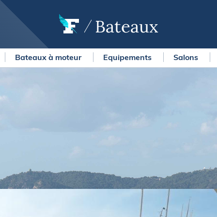
Bateaux
Bateaux à moteur
Equipements
Salons
OURSES
MÉTÉO MARINE
urses au large
LIFESTYLE
gates
Shopping
 Solitaire du Figaro Paprec
Culture nautique
ansat Paprec
Gastronomie
ndée Globe
Blogs
kea Ultim Challenge
SERVICES
ute du Rhum - Destination
adeloupe
Nos magazines
ansat Café l'Or
La newsletter
erica's Cup
METEO CONSULT Marine