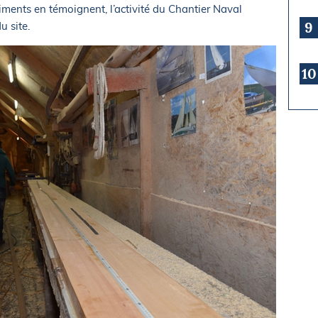
âtiments en témoignent, l’activité du Chantier Naval
9
u site.
10