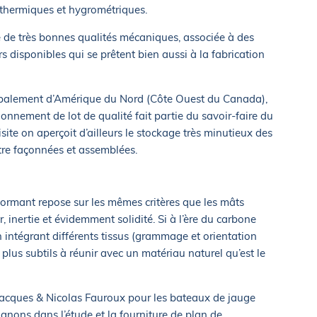
s thermiques et hygrométriques.
se de très bonnes qualités mécaniques, associée à des
s disponibles qui se prêtent bien aussi à la fabrication
ipalement d’Amérique du Nord (Côte Ouest du Canada),
ionnement de lot de qualité fait partie du savoir-faire du
site on aperçoit d’ailleurs le stockage très minutieux des
être façonnées et assemblées.
rformant repose sur les mêmes critères que les mâts
r, inertie et évidemment solidité. Si à l’ère du carbone
 intégrant différents tissus (grammage et orientation
 plus subtils à réunir avec un matériau naturel qu’est le
 Jacques & Nicolas Fauroux pour les bateaux de jauge
gnons dans l’étude et la fourniture de plan de